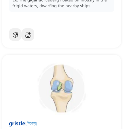
frigid waters, dwarfing the nearby ships.
gristle
[
বিশেষ্য
]