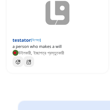
testator
[
বিশেষ্য
]
a person who makes a will
উইলকারী, ইচ্ছাপত্র প্রস্তুতকারী