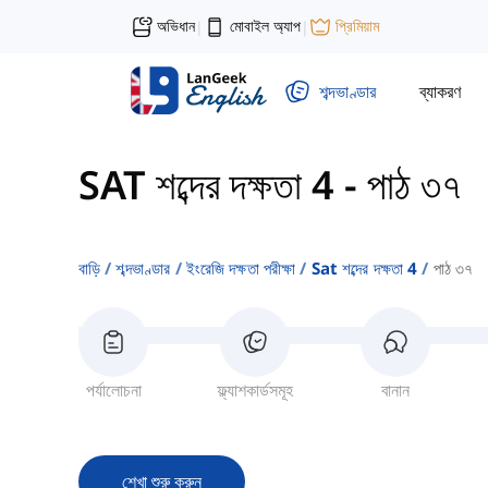
অভিধান
মোবাইল অ্যাপ
প্রিমিয়াম
|
|
শব্দভাণ্ডার
ব্যাকরণ
SAT শব্দের দক্ষতা 4
-
পাঠ ৩৭
বাড়ি
শব্দভাণ্ডার
ইংরেজি দক্ষতা পরীক্ষা
Sat শব্দের দক্ষতা 4
পাঠ ৩৭
পর্যালোচনা
ফ্ল্যাশকার্ডসমূহ
বানান
শেখা শুরু করুন