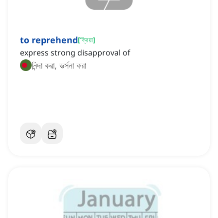
to reprehend
[
ক্রিয়া
]
express strong disapproval of
নিন্দা করা, ভর্ত্সনা করা