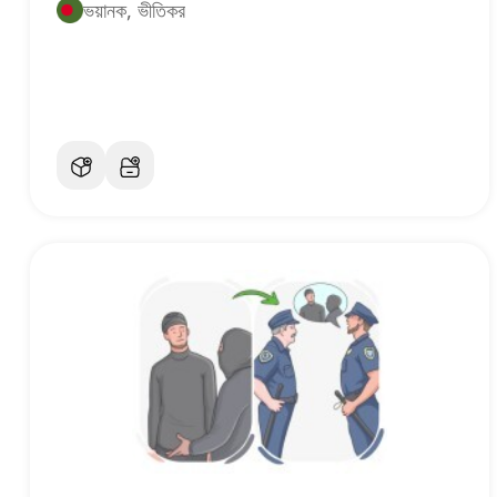
ভয়ানক, ভীতিকর