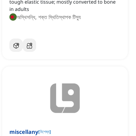
tough elastic tissue; mostly converted to bone
in adults
অস্থিসন্ধি, শক্ত স্থিতিস্থাপক টিস্যু
miscellany
[
বিশেষ্য
]