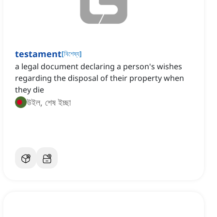
testament
[
বিশেষ্য
]
a legal document declaring a person's wishes
regarding the disposal of their property when
they die
উইল, শেষ ইচ্ছা