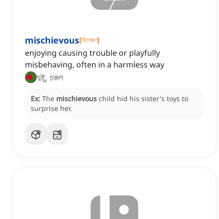
mischievous
[
বিশেষণ
]
enjoying causing trouble or playfully
misbehaving, often in a harmless way
দুষ্টু, চঞ্চল
Ex:
The
mischievous
child hid his sister's toys to
surprise her.