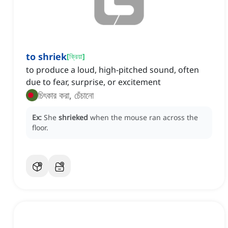
to shriek
[
ক্রিয়া
]
to produce a loud, high-pitched sound, often
due to fear, surprise, or excitement
চিৎকার করা, চেঁচানো
Ex:
She
shrieked
when the mouse ran across the
floor.