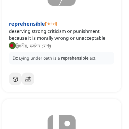
reprehensible
[
বিশেষণ
]
deserving strong criticism or punishment
because it is morally wrong or unacceptable
নিন্দনীয়, ভর্ত্সনার যোগ্য
Ex:
Lying under oath is a
reprehensible
act.