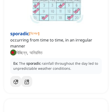
sporadic
[
বিশেষণ
]
occurring from time to time, in an irregular
manner
বিচ্ছিন্ন, অনিয়মিত
Ex:
The
sporadic
rainfall throughout the day led to
unpredictable weather conditions.