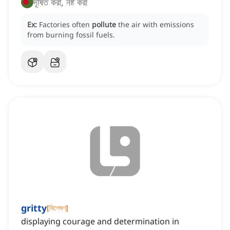
দূষিত করা, নষ্ট করা
Ex:
Factories often
pollute
the air with emissions
from burning fossil fuels.
gritty
[
বিশেষণ
]
displaying courage and determination in