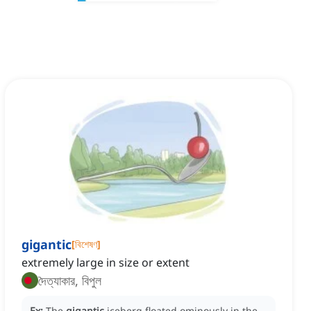
gigantic
[
বিশেষণ
]
extremely large in size or extent
দৈত্যাকার, বিপুল
Ex:
The
gigantic
iceberg floated ominously in the