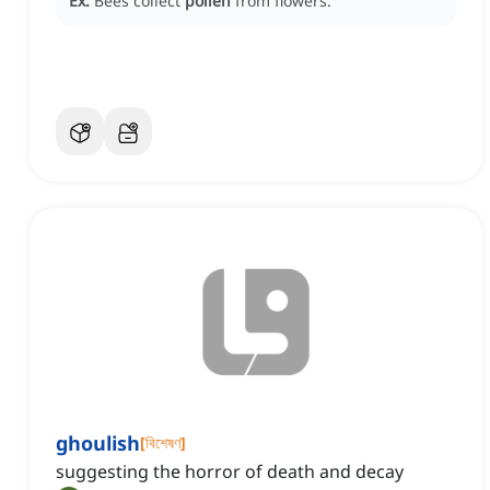
Ex:
Bees collect
pollen
from flowers.
ghoulish
[
বিশেষণ
]
suggesting the horror of death and decay