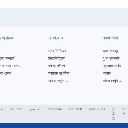
ত অ্যাক্সেস
শব্দভাণ্ডার
প্রকাশভঙ্গি
স্তর ভিত্তিক
স্ল্যাং শব্দসমূহ
ের সম্পর্কে
বিষয়ভিত্তিক
যুগল শব্দসমষ্টি
আমাদের সাথে যোগাযোগ করুন
দক্ষতা পরীক্ষা
ফ্রেজাল ভার্বস
তা কেন্দ্র
সবচেয়ে প্রচলিত
প্রবাদ
আরও দেখুন
...
আরও দেখুন
...
العر
Filipino
فارسی
Indonesia
Deutsch
português
日
中
本
文
語