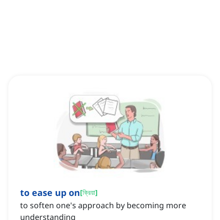
to ease up on
[
ক্রিয়া
]
to soften one's approach by becoming more
understanding