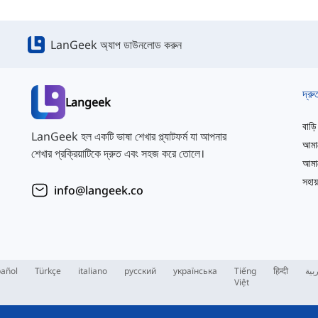
LanGeek অ্যাপ ডাউনলোড করুন
দ্রু
Langeek
বাড়ি
LanGeek হল একটি ভাষা শেখার প্ল্যাটফর্ম যা আপনার
আমাদ
শেখার প্রক্রিয়াটিকে দ্রুত এবং সহজ করে তোলে।
সহায়
info@langeek.co
añol
Türkçe
italiano
русский
українська
Tiếng
हिन्दी
بية
Việt