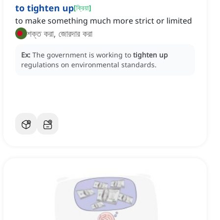
to tighten up
[
ক্রিয়া
]
to make something much more strict or limited
শক্ত করা, জোরদার করা
Ex:
The government is working to
tighten up
regulations on environmental standards.