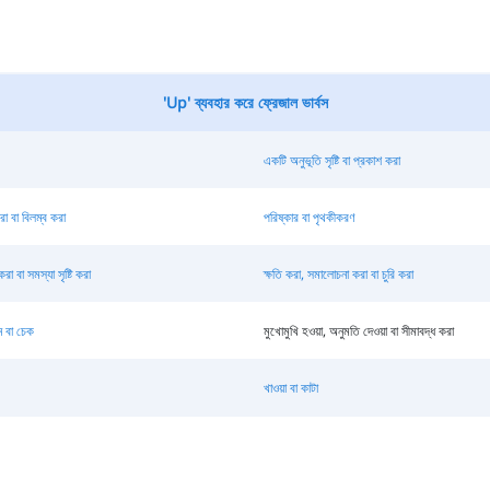
'Up' ব্যবহার করে ফ্রেজাল ভার্বস
একটি অনুভূতি সৃষ্টি বা প্রকাশ করা
া বা বিলম্ব করা
পরিষ্কার বা পৃথকীকরণ
রা বা সমস্যা সৃষ্টি করা
ক্ষতি করা, সমালোচনা করা বা চুরি করা
়ন বা চেক
মুখোমুখি হওয়া, অনুমতি দেওয়া বা সীমাবদ্ধ করা
খাওয়া বা কাটা