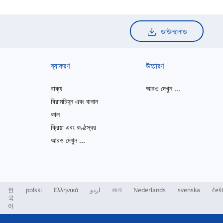
ডাউনলোড
ব্যাকরণ
উচ্চারণ
বাক্য
আরও দেখুন
...
বিরামচিহ্ন এবং বানান
কাল
ক্রিয়া এবং কণ্ঠস্বর
আরও দেখুন
...
한
polski
Ελληνικά
اردو
বাংলা
Nederlands
svenska
češ
국
어