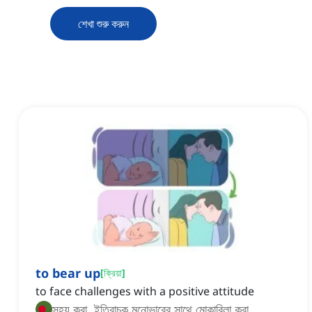
শেখা শুরু করুন
to bear up
[
ক্রিয়া
]
to face challenges with a positive attitude
সহ্য করা, ইতিবাচক মনোভাবের সাথে মোকাবিলা করা