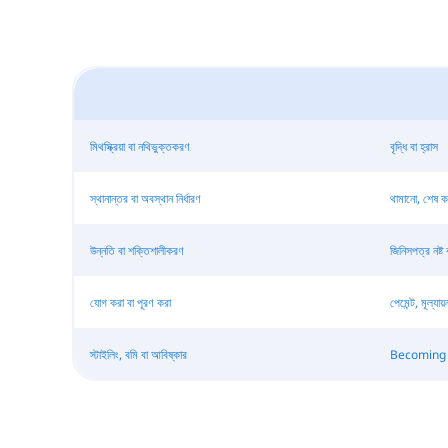
মিথস্ক্রিয়া বা নথিভুক্তকরণ
বৃদ্ধি বা হ্রাস
স্থানান্তর বা অবস্থান নির্ধারণ
থামানো, শেষ কর
উন্নতি বা শক্তিশালীকরণ
জিনিসপত্র নষ্ট ক
যোগ করা বা পূরণ করা
পেমেন্ট, মূল্যায
স্টাইলিং, বমি বা আবিষ্কার
Becoming