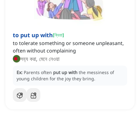
to put up with
[
ক্রিয়া
]
to tolerate something or someone unpleasant,
often without complaining
সহ্য করা, মেনে নেওয়া
Ex:
Parents often
put up with
the messiness of
young children for the joy they bring.