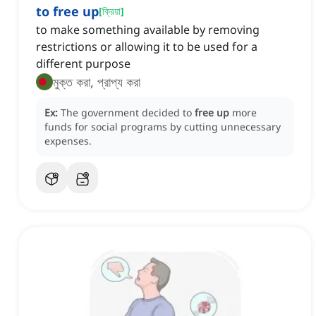
to free up
[
ক্রিয়া
]
to make something available by removing
restrictions or allowing it to be used for a
different purpose
মুক্ত করা, প্রাপ্য করা
Ex:
The government decided to
free up
more
funds for social programs by cutting unnecessary
expenses.