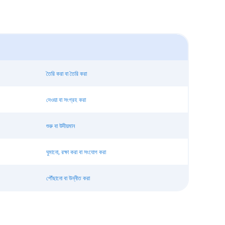
তৈরি করা বা তৈরি করা
দেওয়া বা সংগ্রহ করা
শুরু বা উদীয়মান
ঘুমানো, রক্ষা করা বা সংযোগ করা
পৌঁছানো বা উন্নীত করা