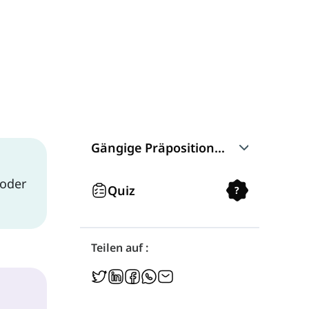
Gängige Präpositionen der Richtu
 oder
Over
Quiz
?
Under
Teilen auf :
Into
Out of