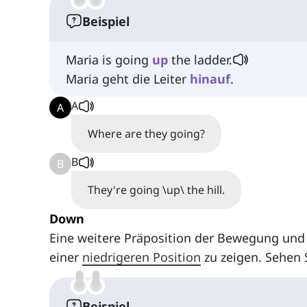
Beispiel
Maria is going
up
the ladder.
Maria geht die Leiter
hinauf
.
A
A
Where are they going?
B
B
They're going \up\ the hill.
Down
Eine weitere Präposition der Bewegung und 
einer
niedrigeren Position
zu zeigen. Sehen S
Beispiel