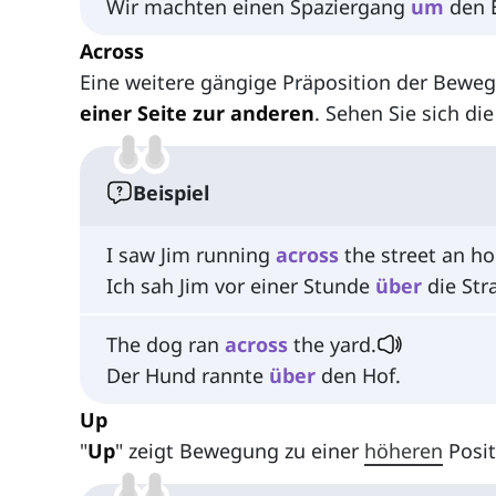
Wir machten einen Spaziergang
um
den E
Across
Eine weitere gängige Präposition der Beweg
einer Seite zur anderen
. Sehen Sie sich di
Beispiel
I saw Jim running
across
the street an ho
Ich sah Jim vor einer Stunde
über
die Str
The dog ran
across
the yard.
Der Hund rannte
über
den Hof.
Up
"
Up
" zeigt Bewegung zu einer
höheren
Posit