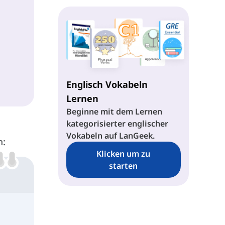
Around
Across
Up
Englisch Vokabeln
Lernen
Down
Beginne mit dem Lernen
kategorisierter englischer
Vokabeln auf LanGeek.
n:
Klicken um zu
starten