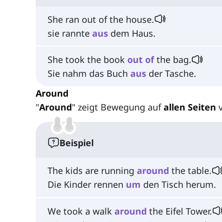
She ran out of the house.
sie rannte
aus
dem Haus.
She took the book
out
of
the bag.
Sie nahm das Buch
aus
der Tasche.
Around
"
Around
" zeigt Bewegung auf
allen Seiten
v
Beispiel
The kids are running
around
the table.
Die Kinder rennen
um
den Tisch herum.
We took a walk
around
the Eifel Tower.