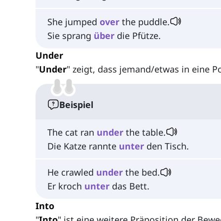
She jumped
over
the puddle.
Sie sprang
über
die Pfütze.
Under
"
Under
" zeigt, dass jemand/etwas in eine P
Beispiel
The cat ran
under
the table.
Die Katze rannte
unter
den Tisch.
He crawled
under
the bed.
Er kroch
unter
das Bett.
Into
"
Into
" ist eine weitere Präposition der Bew