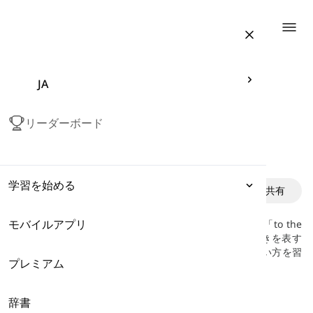
Togg
JA
リーダーボード
方向と動きの前置詞
学習を始める
初心者向け
共有
モバイルアプリ
表現
英語の方向と動きの前置詞の使い方を学びましょう。「to the
park」や「onto the table」のように、特定の方向や動きを表す
ときに使われます。例文と練習問題を通じて、適切な使い方を習
プレミアム
文法
得しましょう！
辞書
語彙