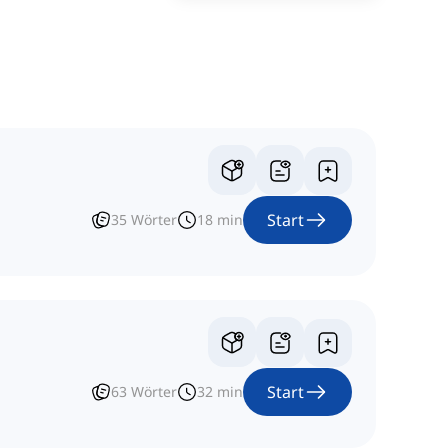
Start
35
Wörter
18
min
Start
63
Wörter
32
min