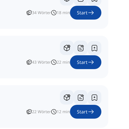
Start
34
Wörter
18
min
Start
43
Wörter
22
min
Start
22
Wörter
12
min