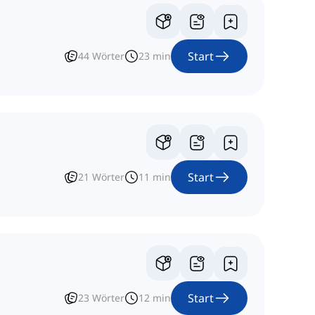
Start
44
Wörter
23
min
Start
21
Wörter
11
min
Start
23
Wörter
12
min