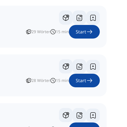
Start
29
Wörter
15
min
Start
28
Wörter
15
min