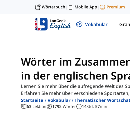
Wörterbuch
Mobile App
Premium
|
|
Vokabular
Gra
Wörter im Zusammen
in der englischen Sp
Lernen Sie mehr über die aufregende Welt des Spo
Erfahren Sie mehr über verschiedene Sportarten,
Startseite
Vokabular
Thematischer Wortscha
63
Lektion
1792
Wörter
14
Std.
57
min