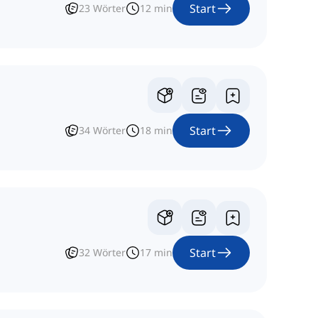
Start
23
Wörter
12
min
Start
34
Wörter
18
min
Start
32
Wörter
17
min