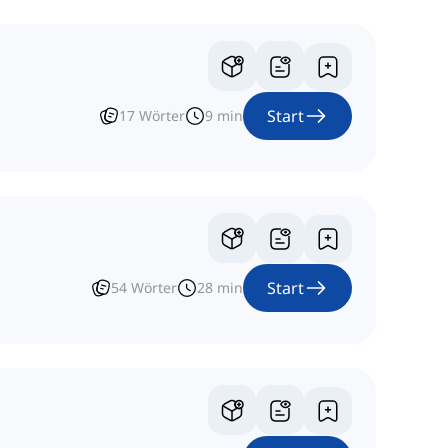
Start
17
Wörter
9
min
Start
54
Wörter
28
min