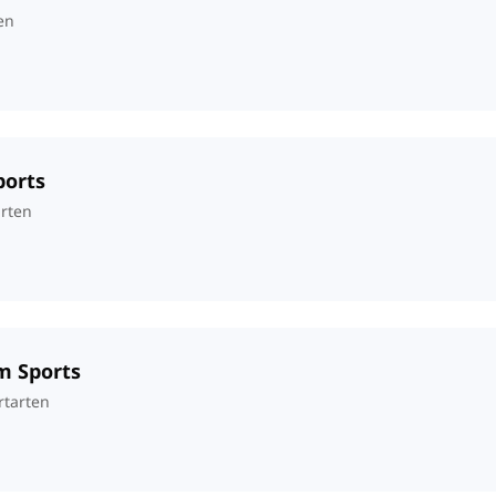
en
ports
arten
am Sports
rtarten