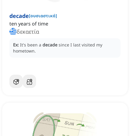
decade
[
ουσιαστικό
]
ten years of time
δεκαετία
Ex:
It's been a
decade
since I last visited my
hometown.