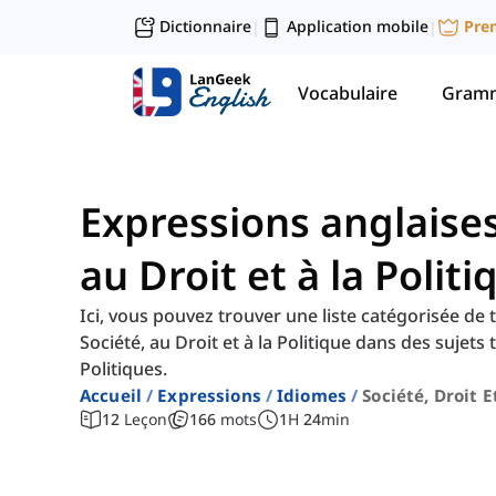
Dictionnaire
Application mobile
Pre
|
|
Vocabulaire
Gramm
Expressions anglaises 
au Droit et à la Politi
Ici, vous pouvez trouver une liste catégorisée de t
Société, au Droit et à la Politique dans des sujets 
Politiques.
Accueil
Expressions
Idiomes
Société, Droit E
12
Leçon
166
mots
1
H
24
min