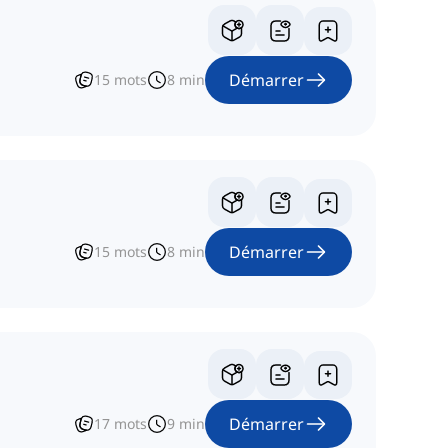
Démarrer
15
mots
8
min
Démarrer
15
mots
8
min
Démarrer
17
mots
9
min