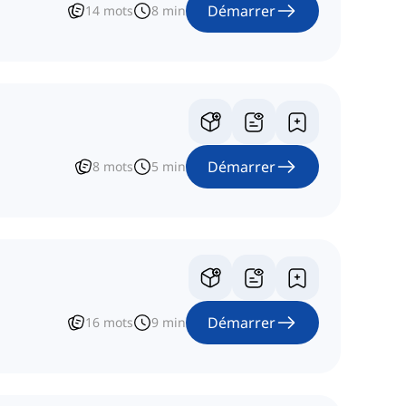
Démarrer
14
mots
8
min
Démarrer
8
mots
5
min
Démarrer
16
mots
9
min