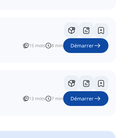
Démarrer
15
mots
8
min
Démarrer
13
mots
7
min