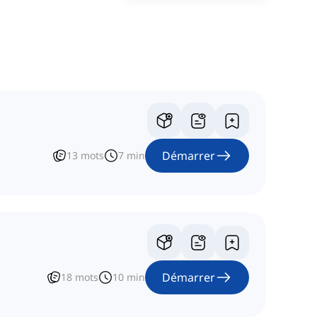
Démarrer
13
mots
7
min
Démarrer
18
mots
10
min