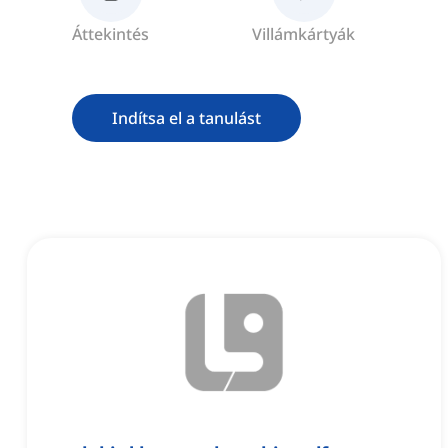
Áttekintés
Villámkártyák
Indítsa el a tanulást