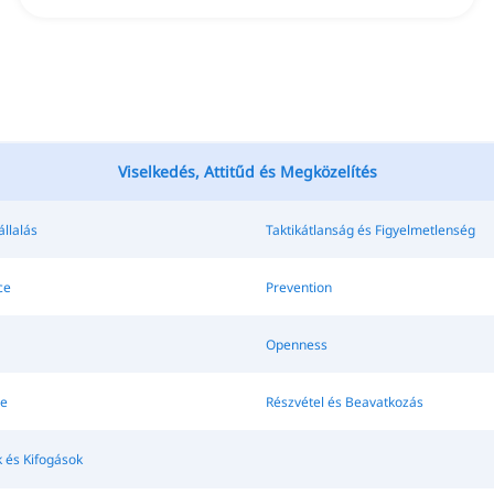
Viselkedés, Attitűd és Megközelítés
llalás
Taktikátlanság és Figyelmetlenség
ce
Prevention
Openness
e
Részvétel és Beavatkozás
 és Kifogások