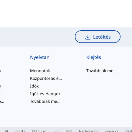
Letöltés
Nyelvtan
Kiejtés
k
Mondatok
Továbbiak megtekintése
Központozás és Helyesírás
s
Idők
k
Igék és Hangok
Továbbiak megtekintése
...
Továbbiak megtekintése
...
한
polski
Ελληνικά
اردو
বাংলা
Nederlands
svenska
češ