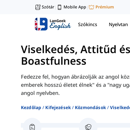
Szótár
Mobile App
Prémium
|
|
Szókincs
Nyelvtan
Viselkedés, Attitűd é
Boastfulness
Fedezze fel, hogyan ábrázolják az angol kö
emberek hosszú életet élnek" és a "nagy u
angol nyelvben.
Kezdőlap
Kifejezések
Közmondások
Viselked