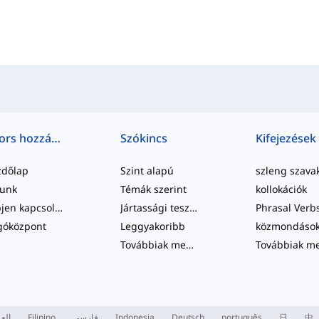
Gyors hozzáférés
Szókincs
Kifejezések
zdőlap
Szint alapú
szleng szava
lunk
Témák szerint
kollokációk
Lépjen kapcsolatba velünk
Jártassági tesztek
Phrasal Verb
góközpont
Leggyakoribb
közmondáso
Továbbiak megtekintése
...
العر
Filipino
فارسی
Indonesia
Deutsch
português
日
中