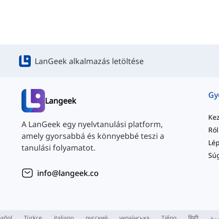
LanGeek alkalmazás letöltése
Langeek
Ke
A LanGeek egy nyelvtanulási platform,
Ró
amely gyorsabbá és könnyebbé teszi a
tanulási folyamatot.
Sú
info@langeek.co
añol
Türkçe
italiano
русский
українська
Tiếng
हिन्दी
بية