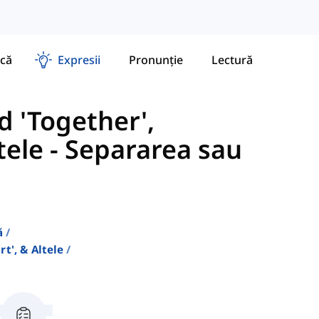
că
Expresii
Pronunție
Lectură
d 'Together',
tele
-
Separarea sau
)
ă
rt', & Altele