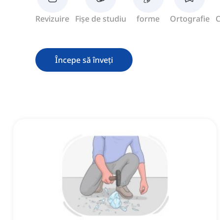
Revizuire
Fișe de studiu
forme
Ortografie
C
Începe să înveți