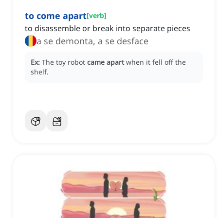
to come apart
[
verb
]
to disassemble or break into separate pieces
a se demonta, a se desface
Ex:
The toy robot
came apart
when it fell off the
shelf.