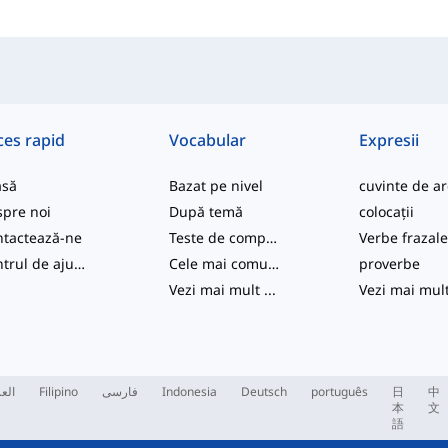
ces rapid
Vocabular
Expresii
asă
Bazat pe nivel
pre noi
După temă
colocații
tactează-ne
Teste de competență
Verbe frazal
Centrul de ajutor
Cele mai comune
proverbe
Vezi mai mult
...
Vezi mai mul
العر
Filipino
فارسی
Indonesia
Deutsch
português
日
中
本
文
語