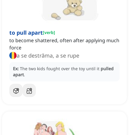
to pull apart
[
verb
]
to become shattered, often after applying much
force
a se destrăma, a se rupe
Ex:
The two kids fought over the toy until it
pulled
apart
.