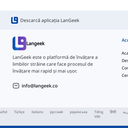
Descarcă aplicația LanGeek
Ac
Langeek
Ac
LanGeek este o platformă de învățare a
Des
limbilor străine care face procesul de
Con
învățare mai rapid și mai ușor.
info@langeek.co
añol
Türkçe
italiano
русский
українська
Tiếng
हिन्दी
بية
Việt