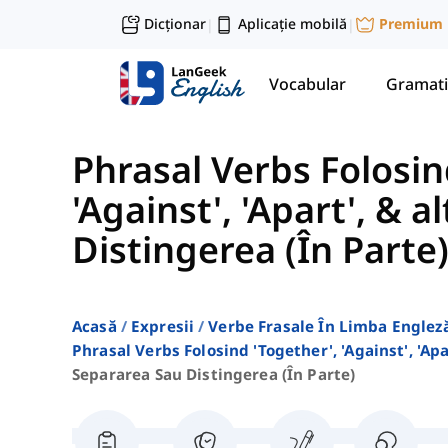
Dicționar
Aplicație mobilă
Premium
|
|
Vocabular
Gramati
Phrasal Verbs Folosin
'Against', 'Apart', & al
Distingerea (În Parte
Acasă
Expresii
Verbe Frasale În Limba Englez
Phrasal Verbs Folosind 'together', 'against', 'apa
Separarea Sau Distingerea (în Parte)