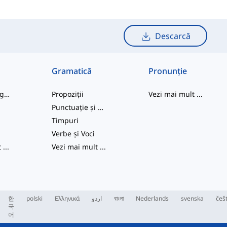
Descarcă
Gramatică
Pronunție
cuvinte de argou
Propoziții
Vezi mai mult
...
Punctuație și Ortografie
e
Timpuri
Verbe și Voci
t
...
Vezi mai mult
...
한
polski
Ελληνικά
اردو
বাংলা
Nederlands
svenska
češ
국
어