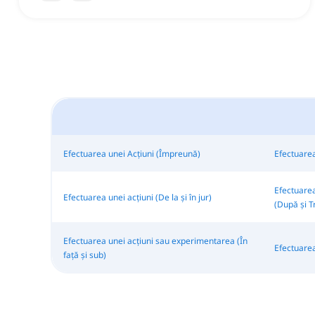
Efectuarea unei Acțiuni (Împreună)
Efectuarea
Efectuarea
Efectuarea unei acțiuni (De la și în jur)
(După și T
Efectuarea unei acțiuni sau experimentarea (În
Efectuarea 
față și sub)