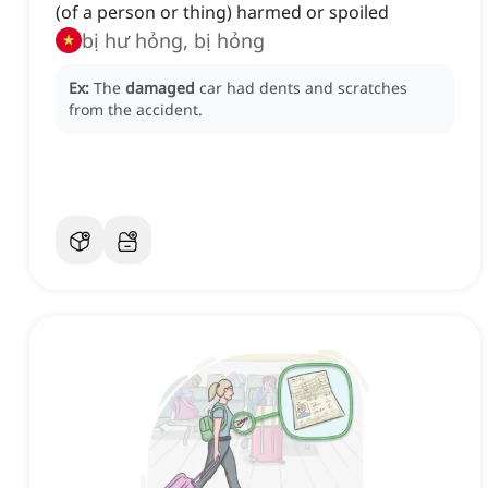
(of a person or thing) harmed or spoiled
bị hư hỏng, bị hỏng
Ex:
The
damaged
car had dents and scratches
from the accident.