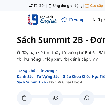
Từ điển
Ứng dụng di động
Cao cấp
|
|
Từ vựng
Ngữ p
Sách Summit 2B
-
Đơn
Ở đây bạn sẽ tìm thấy từ vựng từ Bài 6 - Bà
"bị hư hỏng", "lốp xe", "bị đánh cắp", v.v.
Trang Chủ
Từ Vựng
Danh Sách Từ Vựng Sách Giáo Khoa Khóa Học T
Sách Summit 2b
Đơn Vị 6 Bài Học 4