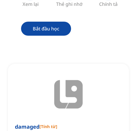
Xem lại
Thẻ ghi nhớ
Chính tả
Bắt đầu học
damaged
[
Tính từ
]