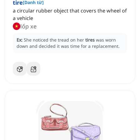
tire
[
Danh từ
]
a circular rubber object that covers the wheel of
a vehicle
lốp xe
Ex:
She noticed the tread on her
tires
was worn
down and decided it was time for a replacement.