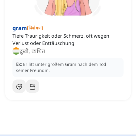
gram
[
विशेषण
]
Tiefe Traurigkeit oder Schmerz, oft wegen
Verlust oder Enttäuschung
दुखी, व्यथित
Ex:
Er litt unter großem Gram nach dem Tod
seiner Freundin.