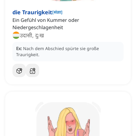
die Traurigkeit
[
संज्ञा
]
Ein Gefühl von Kummer oder
Niedergeschlagenheit
उदासी, दुःख
Ex:
Nach dem Abschied spürte sie große
Traurigkeit.