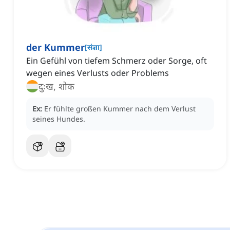
der Kummer
[
संज्ञा
]
Ein Gefühl von tiefem Schmerz oder Sorge, oft
wegen eines Verlusts oder Problems
दुःख, शोक
Ex:
Er fühlte großen Kummer nach dem Verlust
seines Hundes.