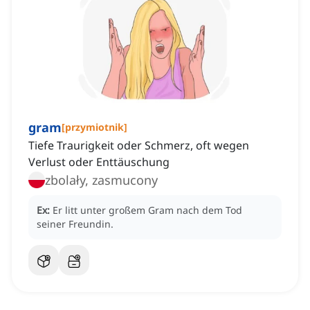
gram
[
przymiotnik
]
Tiefe Traurigkeit oder Schmerz, oft wegen
Verlust oder Enttäuschung
zbolały, zasmucony
Ex:
Er litt unter großem Gram nach dem Tod
seiner Freundin.