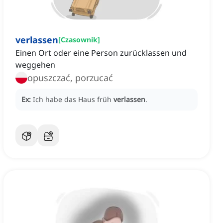
verlassen
[
Czasownik
]
Einen Ort oder eine Person zurücklassen und
weggehen
opuszczać, porzucać
Ex:
Ich habe das Haus früh
verlassen
.