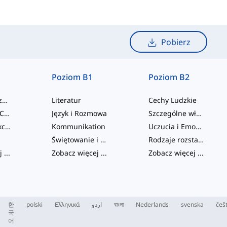
Pobierz
Poziom B1
Poziom B2
Rodzina rozszerzona
Literatur
Cechy Ludzkie
Osobowość i Cechy Fizyczne
Język i Rozmowa
Szczególne właściwości i cechy
Emocje i Reakcje
Kommunikation
Uczucia i Emocje
Świętowanie i Imprezy
Rodzaje rozstania i zakończenia związków
j
...
Zobacz więcej
...
Zobacz więcej
...
한
polski
Ελληνικά
اردو
বাংলা
Nederlands
svenska
češ
국
어