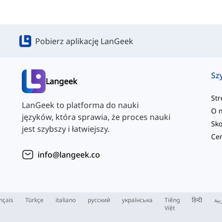
Pobierz aplikację LanGeek
Sz
Langeek
St
LanGeek to platforma do nauki
O 
języków, która sprawia, że proces nauki
jest szybszy i łatwiejszy.
info@langeek.co
nçais
Türkçe
italiano
русский
українська
Tiếng
हिन्दी
بية
Việt