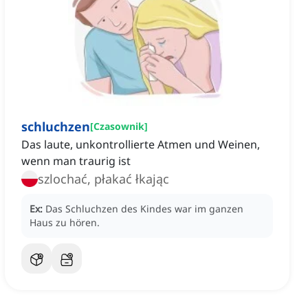
schluchzen
[
Czasownik
]
Das laute, unkontrollierte Atmen und Weinen,
wenn man traurig ist
szlochać, płakać łkając
Ex:
Das Schluchzen des Kindes war im ganzen
Haus zu hören.