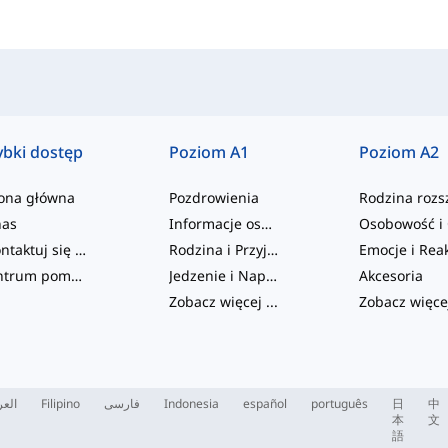
ybki dostęp
Poziom A1
Poziom A2
rona główna
Pozdrowienia
nas
Informacje osobiste
Skontaktuj się z nami
Rodzina i Przyjaciele
Centrum pomocy
Jedzenie i Napoje
Akcesoria
Zobacz więcej
...
Zobacz więce
العر
Filipino
فارسی
Indonesia
español
português
日
中
本
文
語