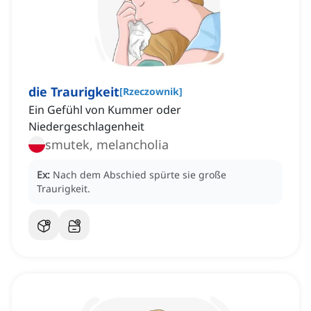
die Traurigkeit
[
Rzeczownik
]
Ein Gefühl von Kummer oder
Niedergeschlagenheit
smutek, melancholia
Ex:
Nach dem Abschied spürte sie große
Traurigkeit.