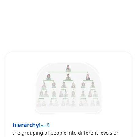
hierarchy
]
اسم
[
the grouping of people into different levels or