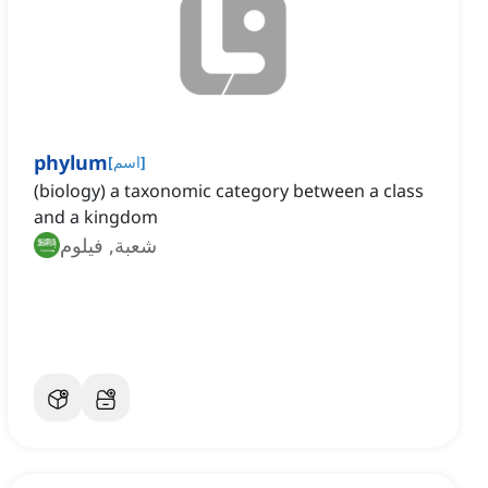
phylum
]
اسم
[
(biology) a taxonomic category between a class
and a kingdom
شعبة, فيلوم