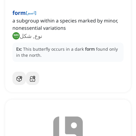
form
]
اسم
[
a subgroup within a species marked by minor,
nonessential variations
نوع, شكل
Ex:
This butterfly occurs in a dark
form
found only
in the north.