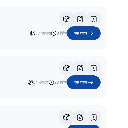
শুরু করুন
17
শব্দগুলো
9
মিনিট
শুরু করুন
54
শব্দগুলো
28
মিনিট