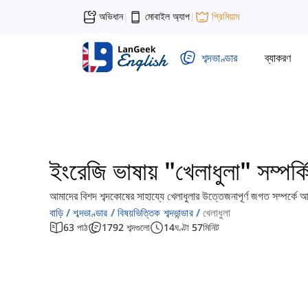
অভিধান
মোবাইল অ্যাপ
প্রিমিয়াম
|
|
শব্দভাণ্ডার
ব্যাকরণ
ইংরেজি ভাষায় "খেলাধুলা" সম্পর্কি
আমাদের বিশদ শব্দকোষের সাহায্যে খেলাধুলার উত্তেজনাপূর্ণ জগত সম্পর্কে আরও
বাড়ি
শব্দভাণ্ডার
বিষয়ভিত্তিক শব্দভান্ডার
খেলাধুলা
63
পাঠ
1792
শব্দগুলো
14
ঘণ্টা
57
মিনিট