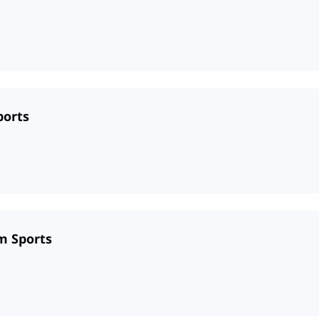
ports
am Sports