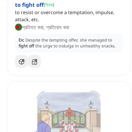
to fight off
[
ক্রিয়া
]
to resist or overcome a temptation, impulse,
attack, etc.
প্রতিহত করা, প্রতিরোধ করা
Ex:
Despite the tempting offer, she managed to
fight off
the urge to indulge in unhealthy snacks.