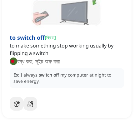
to switch off
[
ক্রিয়া
]
to make something stop working usually by
flipping a switch
বন্ধ করা, সুইচ অফ করা
Ex:
I always
switch off
my computer at night to
save energy.