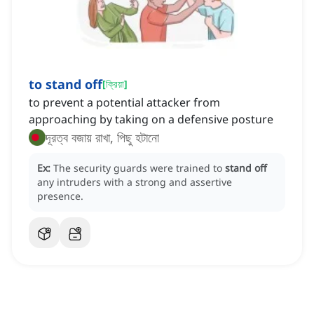
to stand off
[
ক্রিয়া
]
to prevent a potential attacker from
approaching by taking on a defensive posture
দূরত্ব বজায় রাখা, পিছু হটানো
Ex:
The security guards were trained to
stand off
any intruders with a strong and assertive
presence.