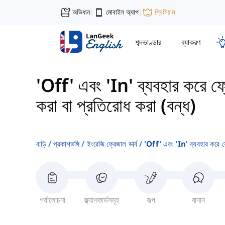
অভিধান
মোবাইল অ্যাপ
প্রিমিয়াম
|
|
শব্দভাণ্ডার
ব্যাকরণ
'Off' এবং 'In' ব্যবহার করে ফ্র
করা বা প্রতিরোধ করা (বন্ধ)
বাড়ি
প্রকাশভঙ্গি
ইংরেজি ফ্রেজাল ভার্ব
'off' এবং 'in' ব্যবহার করে ফ্
পর্যালোচনা
ফ্ল্যাশকার্ডসমূহ
রূপ
বানান