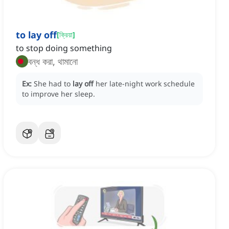
to lay off
[
ক্রিয়া
]
to stop doing something
বন্ধ করা, থামানো
Ex:
She had to
lay off
her late-night work schedule
to improve her sleep.