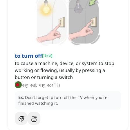
to turn off
[
ক্রিয়া
]
to cause a machine, device, or system to stop
working or flowing, usually by pressing a
button or turning a switch
বন্ধ করা, বন্ধ করে দিন
Ex:
Don't forget to turn off the TV when you're
finished watching it.