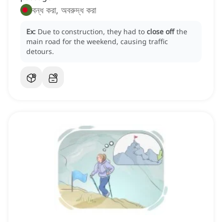
বন্ধ করা, অবরুদ্ধ করা
Ex:
Due to construction, they had to
close off
the
main road for the weekend, causing traffic
detours.