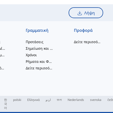
Λήψη
Γραμματική
Προφορά
κ
Προτάσεις
Δείτε περισσότερα
...
συνδυασμοί λέξεων
Σημείωση και Ορθογραφία
Φραστικά Ρήματα
Χρόνοι
Ρήματα και Φωνές
Δείτε περισσότερα
...
Δείτε περισσότερα
...
한
polski
Ελληνικά
اردو
বাংলা
Nederlands
svenska
češ
국
어