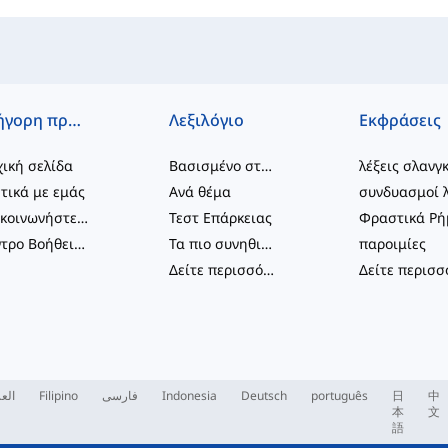
Γρήγορη πρόσβαση
Λεξιλόγιο
Εκφράσεις
ική σελίδα
Βασισμένο στο επίπεδο
λέξεις σλανγ
τικά με εμάς
Ανά θέμα
Επικοινωνήστε μαζί μας
Τεστ Επάρκειας
Κέντρο Βοήθειας
Τα πιο συνηθισμένα
παροιμίες
Δείτε περισσότερα
...
العر
Filipino
فارسی
Indonesia
Deutsch
português
日
中
本
文
語