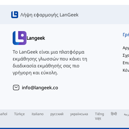
Λήψη εφαρμογής LanGeek
Langeek
Αρχ
Το LanGeek είναι μια πλατφόρμα
Σχε
εκμάθησης γλωσσών που κάνει τη
διαδικασία εκμάθησής σας πιο
γρήγορη και εύκολη.
info@langeek.co
añol
Türkçe
italiano
русский
українська
Tiếng
हिन्दी
بية
Việt