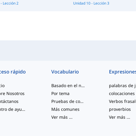
- Lección 2
Unidad 10 - Lección 3
ceso rápido
Vocabulario
Expresione
cio
Basado en el nivel
re Nosotros
Por tema
colocaciones
ntáctanos
Pruebas de competencia
Verbos frasa
Centro de ayuda
Más comunes
proverbios
Ver más
...
Ver más
...