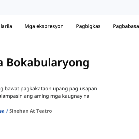
larila
Mga ekspresyon
Pagbigkas
Pagbabasa
sa Bokabularyong
 ng bawat pagkakataon upang pag-usapan
 palampasin ang aming mga kaugnay na
sa
Sinehan At Teatro