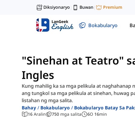
Diksiyonaryo
Buwan
Premium
|
|
Bokabularyo
Ba
"Sinehan at Teatro" 
Ingles
Kung mahilig ka sa mga pelikula at naghahanap
ang tungkol sa mga pelikula at sinehan, huwag
listahan ng mga salita.
Bahay
Bokabularyo
Bokabularyo Batay Sa Pak
16
Aralin
750
mga salita
6
O
16
min