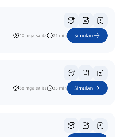
Simulan
40
mga salita
21
min
Simulan
68
mga salita
35
min