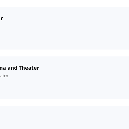
er
ema and Theater
atro