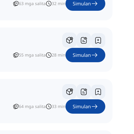
Simulan
63
mga salita
32
min
Simulan
55
mga salita
28
min
Simulan
64
mga salita
33
min