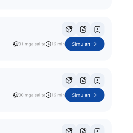
Simulan
31
mga salita
16
min
Simulan
30
mga salita
16
min