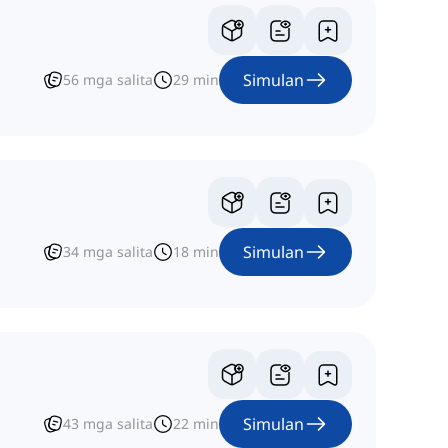
Simulan
56
mga salita
29
min
Simulan
34
mga salita
18
min
Simulan
43
mga salita
22
min