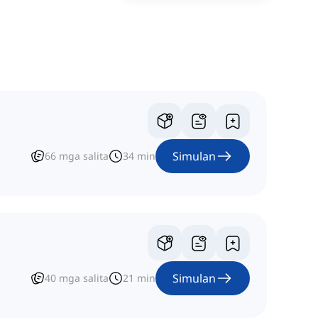
Simulan
66
mga salita
34
min
Simulan
40
mga salita
21
min