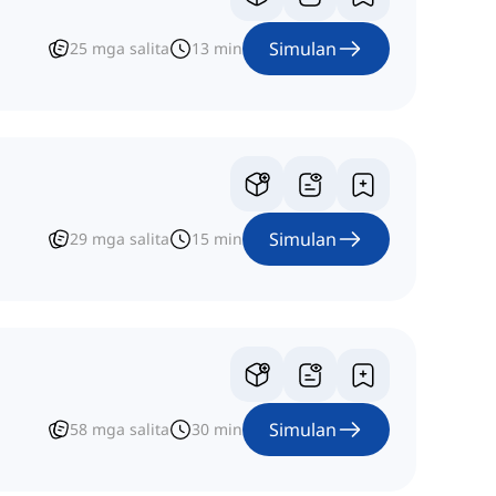
Simulan
25
mga salita
13
min
Simulan
29
mga salita
15
min
Simulan
58
mga salita
30
min