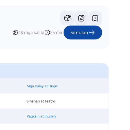
Simulan
48
mga salita
25
min
Mga Kulay at Hugis
Sinehan at Teatro
Pagkain at Inumin