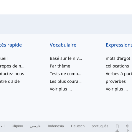
cès rapide
Vocabulaire
Expression
ueil
Basé sur le niveau
mots d’argot
À propos de nous
Par thème
collocations
tactez-nous
Tests de compétence
tre d'aide
Les plus courants
proverbes
Voir plus
...
Voir plus
...
العر
Filipino
فارسی
Indonesia
Deutsch
português
日
中
本
文