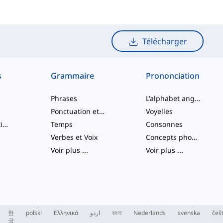
Télécharger
s
Grammaire
Prononciation
Phrases
L'alphabet anglais
Ponctuation et Orthographe
Voyelles
Verbes à particule
Temps
Consonnes
Verbes et Voix
Concepts phonologiques
Voir plus
...
Voir plus
...
한
polski
Ελληνικά
اردو
বাংলা
Nederlands
svenska
češ
국