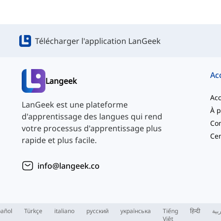
Télécharger l'application LanGeek
Ac
Langeek
Acc
LanGeek est une plateforme
d'apprentissage des langues qui rend
Con
votre processus d'apprentissage plus
Cen
rapide et plus facile.
info@langeek.co
añol
Türkçe
italiano
русский
українська
Tiếng
हिन्दी
بية
Việt