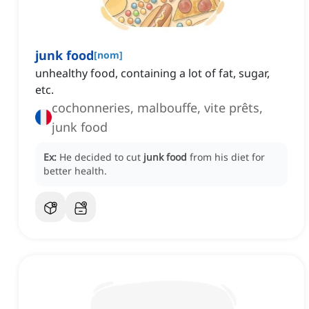
junk food
[
nom
]
unhealthy food, containing a lot of fat, sugar,
etc.
cochonneries, malbouffe, vite prêts,
junk food
Ex:
He decided to cut
junk food
from his diet for
better health.