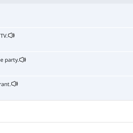
TV.
e party.
rant.