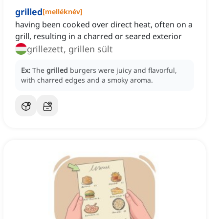
grilled
[
melléknév
]
having been cooked over direct heat, often on a
grill, resulting in a charred or seared exterior
grillezett, grillen sült
Ex:
The
grilled
burgers were juicy and flavorful,
with charred edges and a smoky aroma.