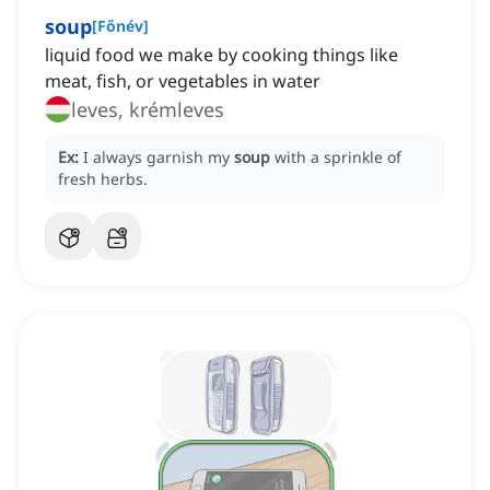
soup
[
Főnév
]
liquid food we make by cooking things like
meat, fish, or vegetables in water
leves, krémleves
Ex:
I always garnish my
soup
with a sprinkle of
fresh herbs.