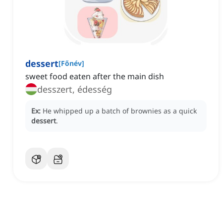
dessert
[
Főnév
]
‌sweet food eaten after the main dish
desszert, édesség
Ex:
He whipped up a batch of brownies as a quick
dessert
.