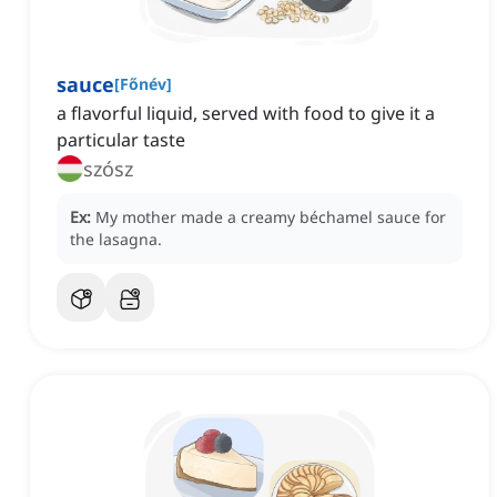
sauce
[
Főnév
]
a flavorful liquid, served with food to give it a
particular taste
szósz
Ex:
My mother made a creamy béchamel sauce for
the lasagna.