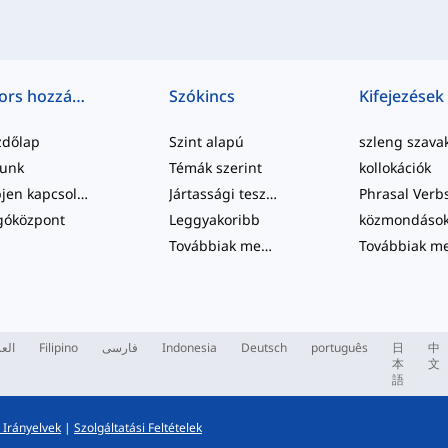
Gyors hozzáférés
Szókincs
Kifejezések
zdőlap
Szint alapú
szleng szava
lunk
Témák szerint
kollokációk
Lépjen kapcsolatba velünk
Jártassági tesztek
Phrasal Verb
góközpont
Leggyakoribb
közmondáso
Továbbiak megtekintése
...
العر
Filipino
فارسی
Indonesia
Deutsch
português
日
中
本
文
語
 Irányelvek
|
Szolgáltatási Feltételek