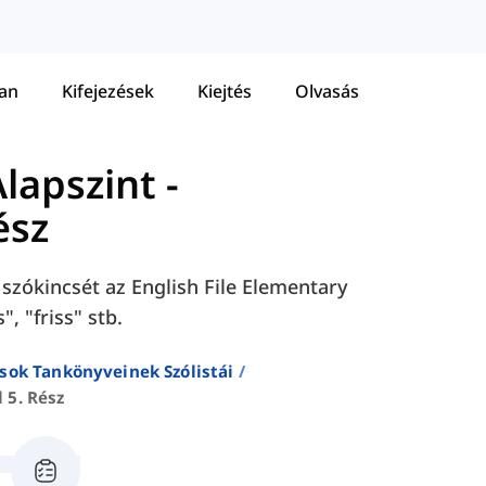
tan
Kifejezések
Kiejtés
Olvasás
Alapszint
-
ész
k szókincsét az English File Elementary
", "friss" stb.
sok Tankönyveinek Szólistái
 5. Rész