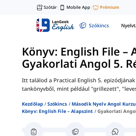
Szótár
Mobile App
Prémium
|
|
Szókincs
Nyelv
Könyv: English File – 
Gyakorlati Angol 5. R
Itt találod a Practical English 5. epizódjána
tankönyvből, mint például "grillezett", "leves
Kezdőlap
Szókincs
Második Nyelv Angol Kurzu
Könyv: English File – Alapszint
Gyakorlati Angol