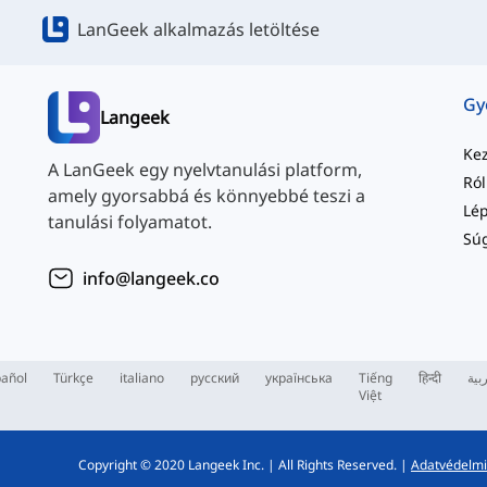
LanGeek alkalmazás letöltése
Langeek
Ke
A LanGeek egy nyelvtanulási platform,
Ró
amely gyorsabbá és könnyebbé teszi a
tanulási folyamatot.
Sú
info@langeek.co
añol
Türkçe
italiano
русский
українська
Tiếng
हिन्दी
بية
Việt
Copyright © 2020 Langeek Inc.
|
All Rights Reserved.
|
Adatvédelmi