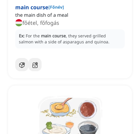
main course
[
Főnév
]
the main dish of a meal
főétel, főfogás
Ex:
For the
main course
, they served grilled
salmon with a side of asparagus and quinoa.