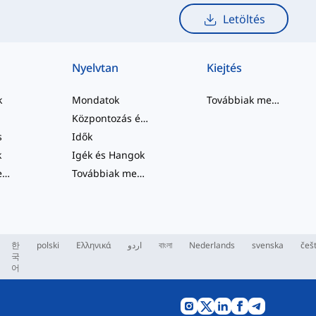
Letöltés
Nyelvtan
Kiejtés
k
Mondatok
Továbbiak megtekintése
Központozás és Helyesírás
s
Idők
k
Igék és Hangok
Továbbiak megtekintése
...
Továbbiak megtekintése
...
한
polski
Ελληνικά
اردو
বাংলা
Nederlands
svenska
češ
국
어