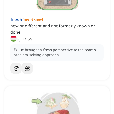
fresh
[
melléknév
]
new or different and not formerly known or
done
új, friss
Ex:
He brought a
fresh
perspective to the team's
problem-solving approach.