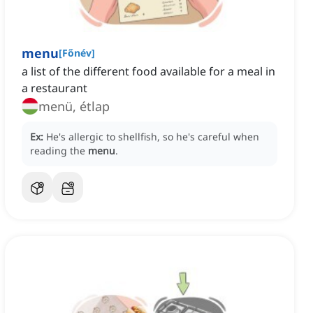
menu
[
Főnév
]
a list of the different food available for a meal in
a restaurant
menü, étlap
Ex:
He's allergic to shellfish, so he's careful when
reading the
menu
.