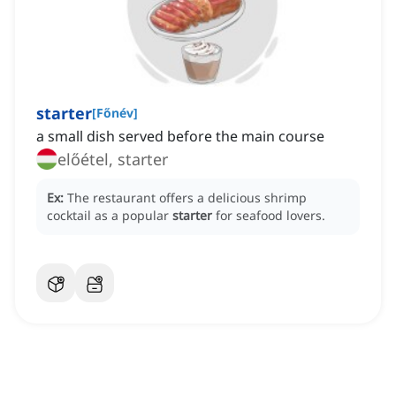
starter
[
Főnév
]
a small dish served before the main course
előétel, starter
Ex:
The restaurant offers a delicious shrimp
cocktail as a popular
starter
for seafood lovers.