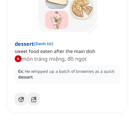
dessert
[
Danh từ
]
‌sweet food eaten after the main dish
món tráng miệng, đồ ngọt
Ex:
He whipped up a batch of brownies as a quick
dessert
.