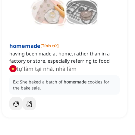
homemade
[
Tính từ
]
having been made at home, rather than in a
factory or store, especially referring to food
tự làm tại nhà, nhà làm
Ex:
She baked a batch of
homemade
cookies for
the bake sale.