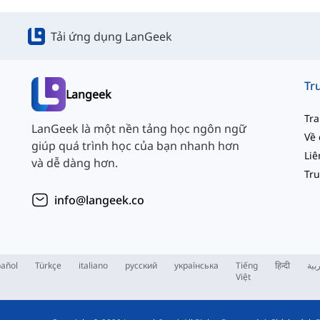
Tải ứng dụng LanGeek
Langeek
Tr
LanGeek là một nền tảng học ngôn ngữ
Về 
giúp quá trình học của bạn nhanh hơn
và dễ dàng hơn.
info@langeek.co
añol
Türkçe
italiano
русский
українська
Tiếng
हिन्दी
بية
Việt