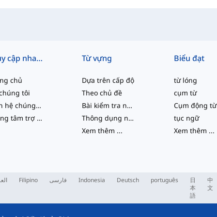
Truy cập nhanh
Từ vựng
Biểu đạt
ang chủ
Dựa trên cấp độ
từ lóng
chúng tôi
Theo chủ đề
cụm từ
Liên hệ chúng tôi
Bài kiểm tra năng lực
Cụm động từ
Trung tâm trợ giúp
Thông dụng nhất
tục ngữ
Xem thêm
...
Xem thêm
...
العر
Filipino
فارسی
Indonesia
Deutsch
português
日
中
本
文
語