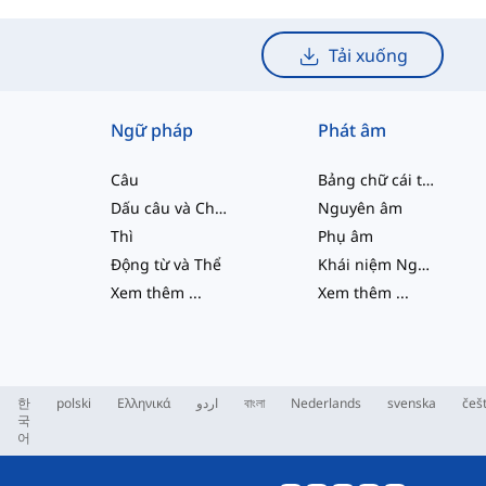
Tải xuống
Ngữ pháp
Phát âm
Câu
Bảng chữ cái tiếng Anh
Dấu câu và Chính tả
Nguyên âm
Thì
Phụ âm
Động từ và Thể
Khái niệm Ngữ âm học
Xem thêm
...
Xem thêm
...
한
polski
Ελληνικά
اردو
বাংলা
Nederlands
svenska
češ
국
어