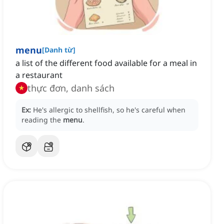
menu
[
Danh từ
]
a list of the different food available for a meal in
a restaurant
thực đơn, danh sách
Ex:
He's allergic to shellfish, so he's careful when
reading the
menu
.