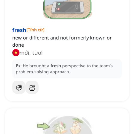
fresh
[
Tính từ
]
new or different and not formerly known or
done
mới, tươi
Ex:
He brought a
fresh
perspective to the team's
problem-solving approach.