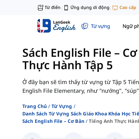
Từ điển
Ứng dụng di động
Cao cấp
|
|
Từ vựng
Ngữ p
Sách English File – C
Thực Hành Tập 5
Ở đây bạn sẽ tìm thấy từ vựng từ Tập 5 Tiế
English File Elementary, như "nướng", "súp", 
Trang Chủ
Từ Vựng
Danh Sách Từ Vựng Sách Giáo Khoa Khóa Học T
Sách English File – Cơ Bản
Tiếng Anh Thực Hành