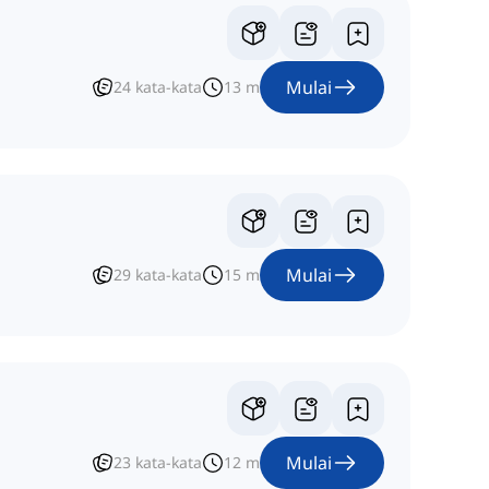
Mulai
24
kata-kata
13
m
Mulai
29
kata-kata
15
m
Mulai
23
kata-kata
12
m