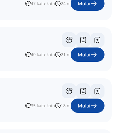
Mulai
47
kata-kata
24
m
Mulai
40
kata-kata
21
m
Mulai
35
kata-kata
18
m