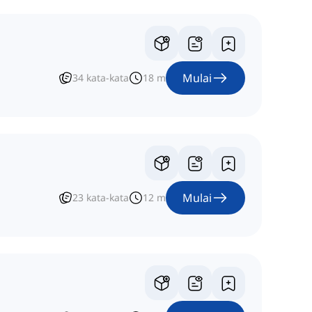
Mulai
34
kata-kata
18
m
Mulai
23
kata-kata
12
m