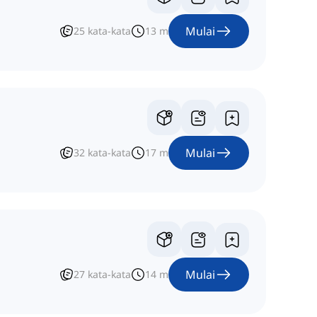
Mulai
25
kata-kata
13
m
Mulai
32
kata-kata
17
m
Mulai
27
kata-kata
14
m