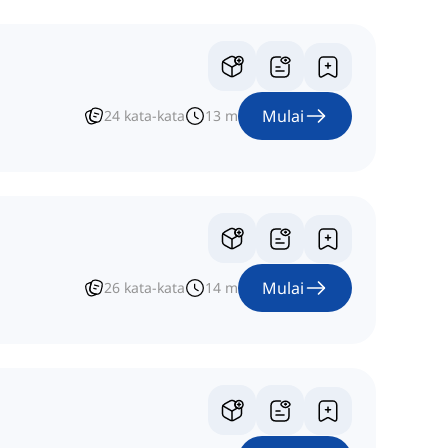
Mulai
24
kata-kata
13
m
Mulai
26
kata-kata
14
m