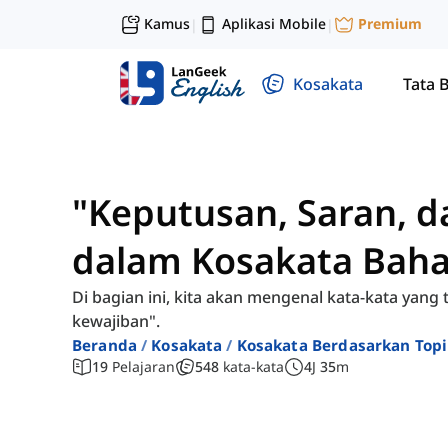
Kamus
Aplikasi Mobile
Premium
|
|
Kosakata
Tata 
"Keputusan, Saran, d
dalam Kosakata Baha
Di bagian ini, kita akan mengenal kata-kata yang
kewajiban".
Beranda
Kosakata
Kosakata Berdasarkan Top
19
Pelajaran
548
kata-kata
4
J
35
m