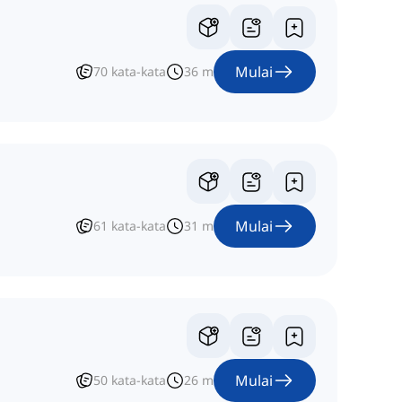
Mulai
70
kata-kata
36
m
Mulai
61
kata-kata
31
m
Mulai
50
kata-kata
26
m