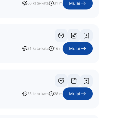
Mulai
60
kata-kata
31
m
Mulai
31
kata-kata
16
m
Mulai
55
kata-kata
28
m