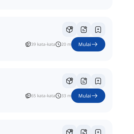
Mulai
39
kata-kata
20
m
Mulai
65
kata-kata
33
m