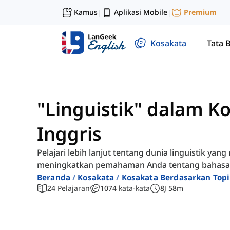
Kamus
Aplikasi Mobile
Premium
|
|
Kosakata
Tata 
"Linguistik" dalam K
Inggris
Pelajari lebih lanjut tentang dunia linguistik yan
meningkatkan pemahaman Anda tentang bahasa 
Beranda
Kosakata
Kosakata Berdasarkan Top
24
Pelajaran
1074
kata-kata
8
J
58
m