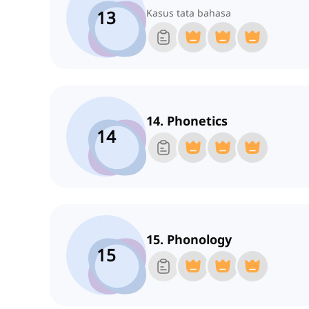
13
Kasus tata bahasa
14. Phonetics
14
15. Phonology
15