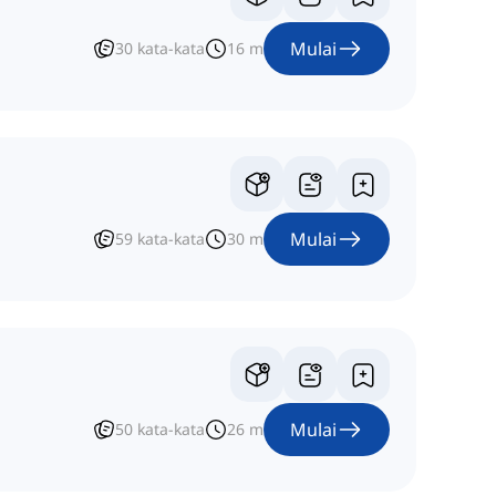
Mulai
30
kata-kata
16
m
Mulai
59
kata-kata
30
m
Mulai
50
kata-kata
26
m