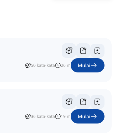
Mulai
50
kata-kata
26
m
Mulai
36
kata-kata
19
m