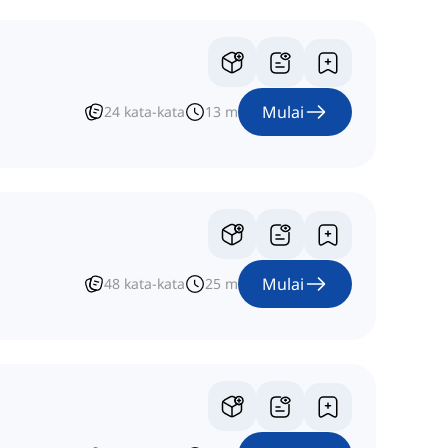
Mulai
24
kata-kata
13
m
Mulai
48
kata-kata
25
m