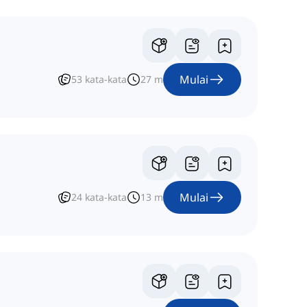
Mulai
53
kata-kata
27
m
Mulai
24
kata-kata
13
m