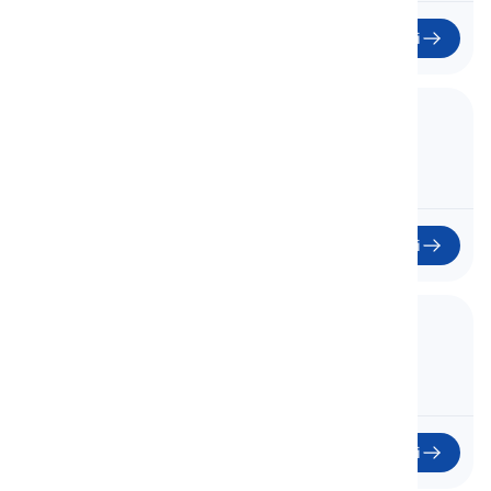
Mulai
10. Lesson 3C
Pelajaran 3C
10
Mulai
11. Lesson 4A
Pelajaran 4A
11
Mulai