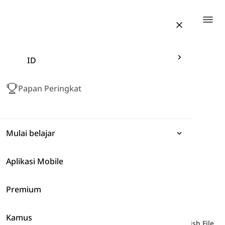
Togg
ID
Papan Peringkat
Mulai belajar
Aplikasi Mobile
Ungkapan
Premium
Tata Bahasa
Daftar Kata English File Dasar
Kamus
Kosakata
Di sini Anda akan menemukan daftar kata untuk English File