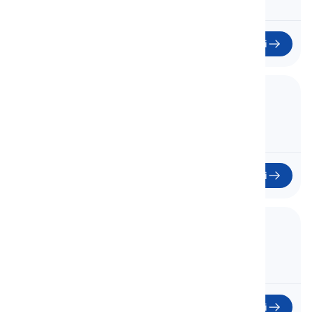
Mulai
22. Lesson 7C
Pelajaran 7C
22
Mulai
23. Practical English Episode 4
Bahasa Inggris Praktis Episode 4
23
Mulai