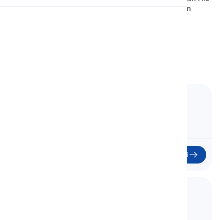
Dasar edisi ke-4. Anda dapat menelusuri pelajaran dan
mempelajari kosakata.
Pronunciation
39
Pelajaran
918
kata-kata
7
J
40
m
Membaca
1. Lesson 1A
Pelajaran 1A
01
Mulai
2. Lesson 1B
Pelajaran 1B
02