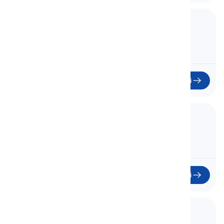
31. Lesson 10A
Pelajaran 10A
31
Mulai
32. Lesson 10B
Pelajaran 10B
32
Mulai
33. Lesson 10C
Pelajaran 10C