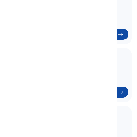
Pelajaran 8C
26
Mulai
27. Lesson 9A
Pelajaran 9A
27
Mulai
28. Lesson 9B
Pelajaran 9B
28