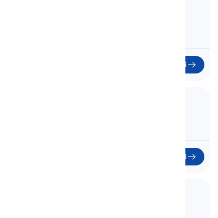
19. Lesson 6B
Pelajaran 6B
19
Mulai
20. Lesson 6C
Pelajaran 6C
20
Mulai
21. Lesson 7A
Pelajaran 7A
21