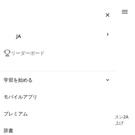
Togg
JA
リーダーボード
学習を始める
モバイルアプリ
表現
本 English File - 中級
-
レッスン 2A
プレミアム
文法
ここでは、English File Intermediateコースブックのレッスン2A
からの語彙を見つけることができます。"充電"、"相続"、"上げ
る"など。
辞書
語彙