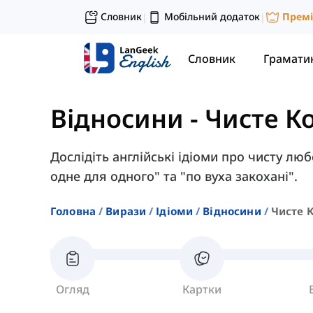
Словник
Мобільний додаток
Прем
|
|
Словник
Грамати
Відносини
-
Чисте К
Дослідіть англійські ідіоми про чисту лю
одне для одного" та "по вуха закохані".
Головна
Вирази
Ідіоми
Відносини
Чисте 
Огляд
Картки