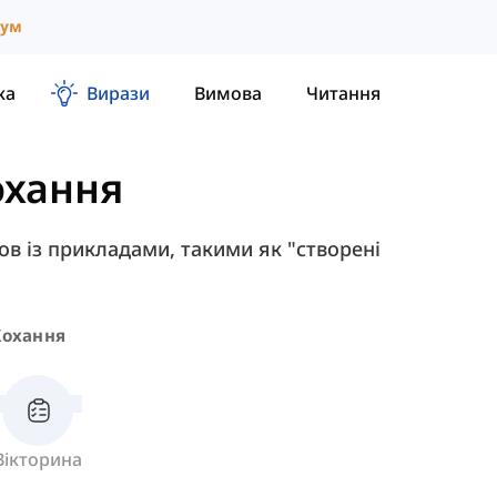
іум
ка
Вирази
Вимова
Читання
охання
бов із прикладами, такими як "створені
Кохання
Вікторина