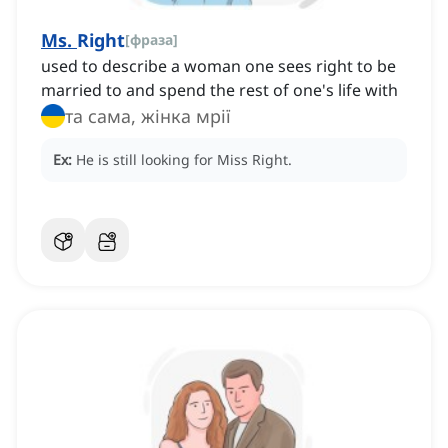
Ms.
Right
[
фраза
]
used to describe a woman one sees right to be
married to and spend the rest of one's life with
та сама, жінка мрії
Ex:
He is still looking for Miss Right.