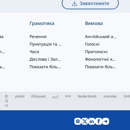
Завантажити
Граматика
Вимова
ва
Речення
Англійський алфавіт
Пунктуація та Орфографія
Голосні
Фразові дієслова
Часи
Приголосні
Дієслова і Залоги
Фонологічні концепції
Показати більше
...
Показати більше
...
Показати більше
...
한
polski
Ελληνικά
اردو
বাংলা
Nederlands
svenska
češ
국
어