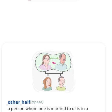
other
half
[
фраза
]
a person whom one is married to or is in a