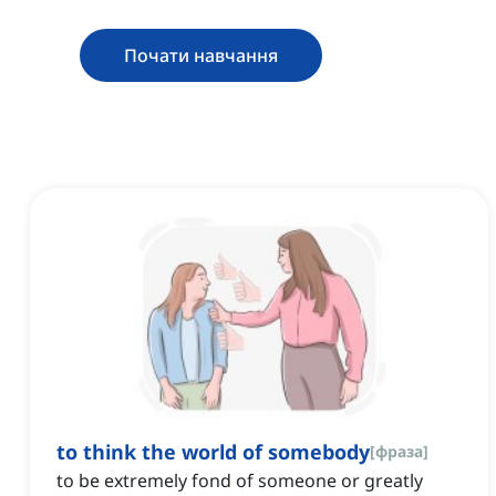
Почати навчання
to think the world of somebody
[
фраза
]
to be extremely fond of someone or greatly