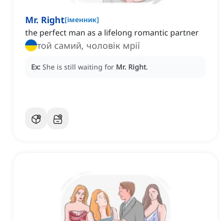
Mr. Right
[
іменник
]
the perfect man as a lifelong romantic partner
той самий, чоловік мрії
Ex:
She is still waiting for
Mr. Right
.