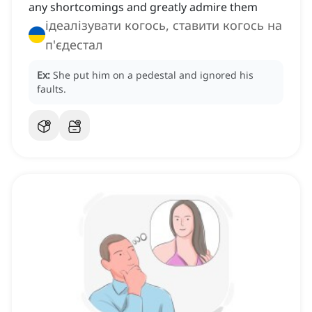
any shortcomings and greatly admire them
ідеалізувати когось, ставити когось на
п'єдестал
Ex:
She put him on a pedestal and ignored his
faults.