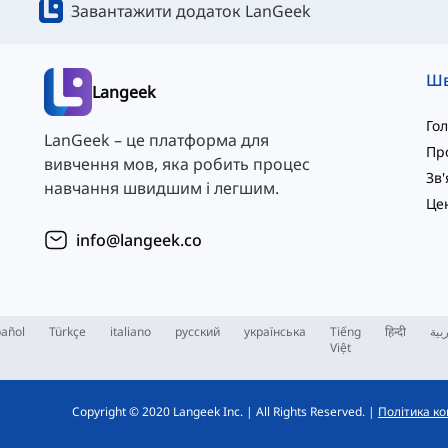
Завантажити додаток LanGeek
Langeek
Го
LanGeek – це платформа для
Пр
вивчення мов, яка робить процес
навчання швидшим і легшим.
info@langeek.co
añol
Türkçe
italiano
русский
українська
Tiếng
हिन्दी
بية
Việt
Copyright © 2020 Langeek Inc.
|
All Rights Reserved.
|
Політика ко