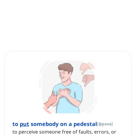
to
put
somebody on a pedestal
[
фраза
]
to perceive someone free of faults, errors, or