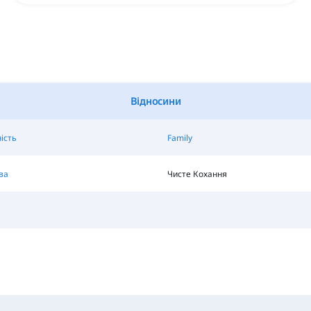
Відносини
ість
Family
ва
Чисте Кохання