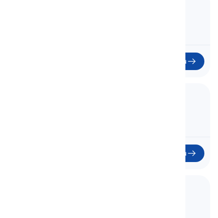
64. Physics
Bắt đầu
65. Biology
Bắt đầu
66. Chemistry