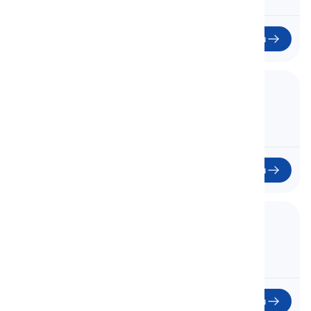
Bắt đầu
67. Geology
Bắt đầu
68. Psychology
Bắt đầu