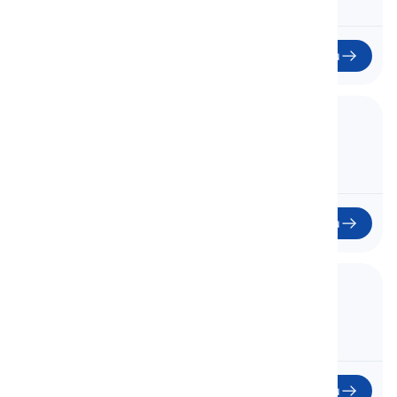
Bắt đầu
22. Body Shape
Hình Dáng Cơ Thể
Bắt đầu
23. Wellness
Bắt đầu