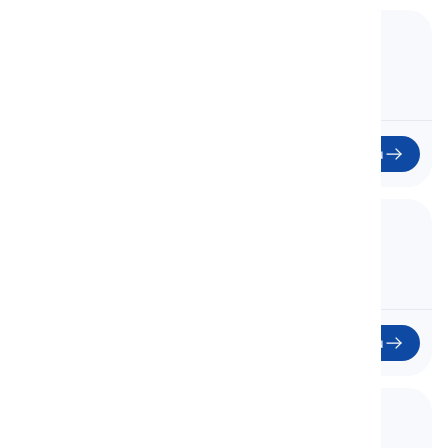
12. Influence and Strength
Ảnh Hưởng và Sức Mạnh
Bắt đầu
13. Uniqueness
Tính độc đáo
Bắt đầu
14. Complexity