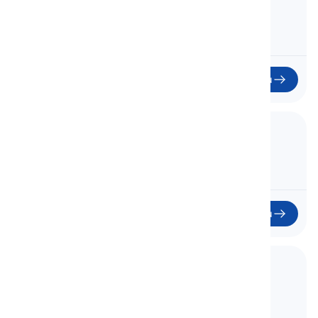
Đặc Điểm Tích Cực Của Con Người
Bắt đầu
27. Negative Human Traits
Đặc Điểm Tiêu Cực Của Con Người
Bắt đầu
28. Moral Traits
Đặc Điểm Đạo Đức