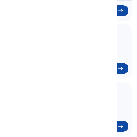
Bắt đầu
10. Speed
Bắt đầu
11. Significance
Bắt đầu