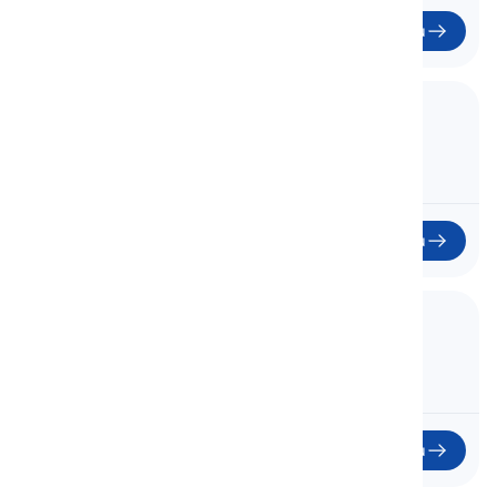
Bắt đầu
55. Eating and Drinking
Ăn và Uống
Bắt đầu
56. Preparing Food
Chuẩn Bị Thực Phẩm
Bắt đầu