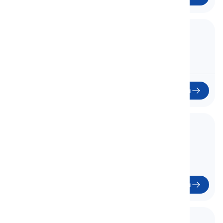
24. Body Shape
Hình Dáng Cơ Thể
Bắt đầu
25. Wellness
Bắt đầu
26. Intellectual Capability