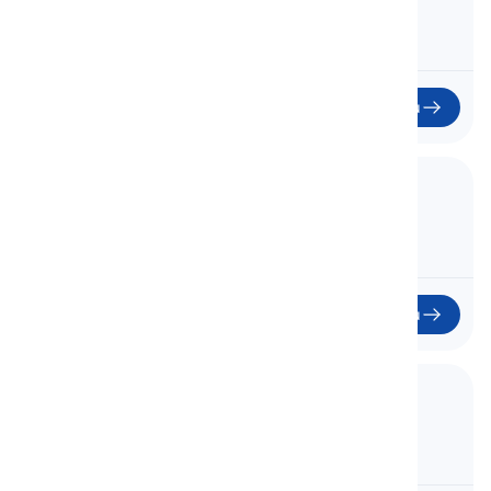
Bắt đầu
53. Body Language and Gestures
Ngôn Ngữ Cơ Thể và Cử Chỉ
Bắt đầu
54. Postures and Positions
Tư thế và Vị trí