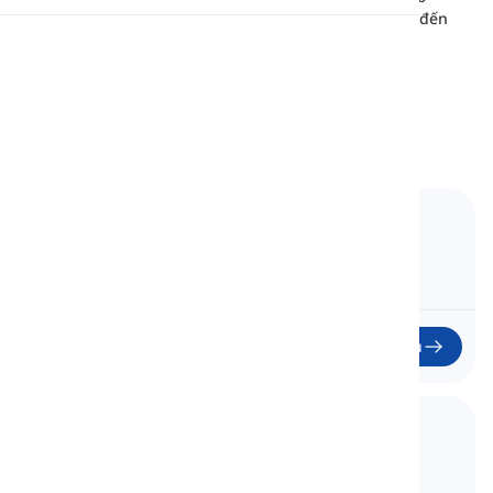
những người chuẩn bị cho IELTS Tổng Quát và nhắm đến
Band 6 đến 7.
Phát âm
105
Bài học
2302
từ ngữ
19
G
12
phút
Đọc
1. Size and Scale
Kích Thước và Tỷ Lệ
Bắt đầu
2. Dimensions
Kích thước