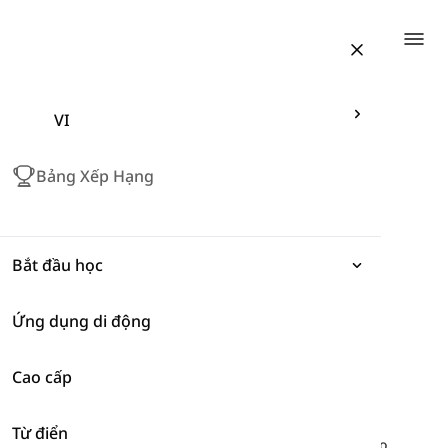
Togg
VI
Bảng Xếp Hạng
Bắt đầu học
Ứng dụng di động
Biểu đạt
Cao cấp
Ngữ pháp
Từ vựng cho IELTS General (Điểm 6-7)
Từ điển
Từ vựng
Tại đây, bạn sẽ học từ vựng cần thiết được thiết kế cho