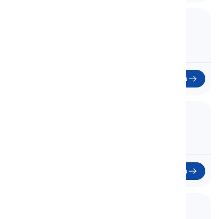
31. Financial Behaviours
Hành Vi Tài Chính
Bắt đầu
32. Social Behaviours
Hành vi xã hội
Bắt đầu
33. Short-tempered Traits
Đặc Điểm Tính Cách Nóng Nảy