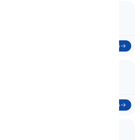
57. Engaging in Verbal Communication
Tham gia vào Giao tiếp Bằng Lời nói
Bắt đầu
58. Understanding and Learning
Hiểu và Học
Bắt đầu
59. Perceiving The Senses
Nhận Thức Các Giác Quan