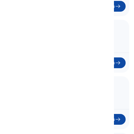
Bắt đầu
36. Positive Emotional States
Trạng Thái Cảm Xúc Tích Cực
Bắt đầu
37. Negative Emotional States
Trạng Thái Cảm Xúc Tiêu Cực
Bắt đầu