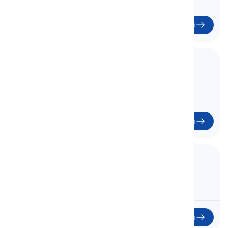
Bắt đầu
48. Request and Suggestion
Yêu cầu và Đề xuất
Bắt đầu
49. Respect and Approval
Tôn Trọng và Phê Chuẩn
Bắt đầu