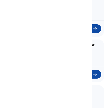
Suy Nghĩ và Quyết Định
Bắt đầu
46. Encouragement and Discouragement
Khuyến Khích và Nản Chí
Bắt đầu
47. Knowledge and Information
Kiến thức và Thông tin