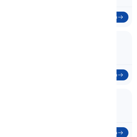
Bắt đầu
67. Hobbies and Routines
Sở Thích và Thói Quen
Bắt đầu
68. Shopping
Bắt đầu