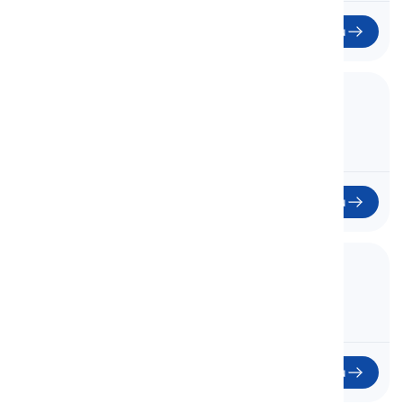
Bắt đầu
10. Speed
Bắt đầu
11. Significance
Bắt đầu