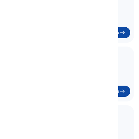
Thời Gian và Thời Lượng
Bắt đầu
8. Space and Area
Không Gian và Diện Tích
Bắt đầu
9. Shapes
Hình dạng