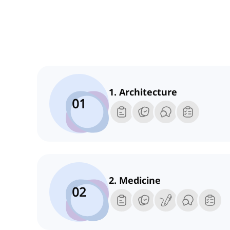
1. Architecture
01
2. Medicine
02