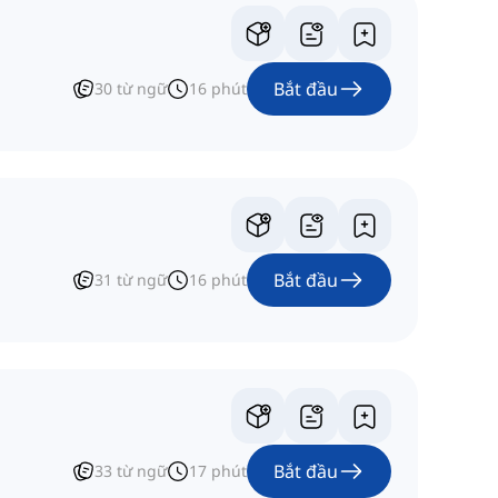
Bắt đầu
30
từ ngữ
16
phút
Bắt đầu
31
từ ngữ
16
phút
Bắt đầu
33
từ ngữ
17
phút