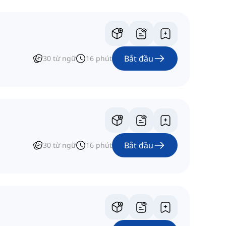
Bắt đầu
30
từ ngữ
16
phút
Bắt đầu
30
từ ngữ
16
phút