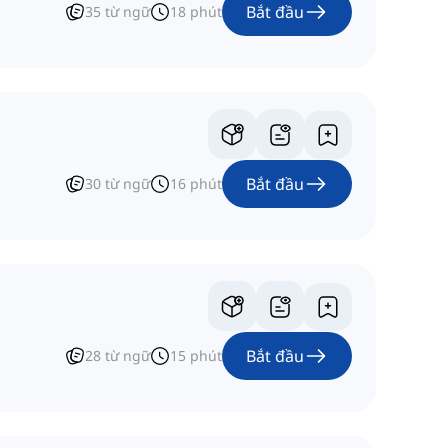
Bắt đầu
35
từ ngữ
18
phút
Bắt đầu
30
từ ngữ
16
phút
Bắt đầu
28
từ ngữ
15
phút