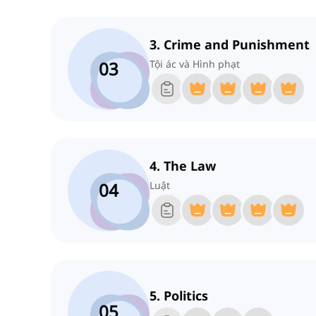
3. Crime and Punishment
03
Tội ác và Hình phạt
4. The Law
04
Luật
5. Politics
05