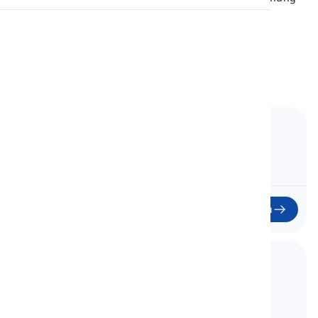
từ vựng cần thiết bạn cần biết cho kỳ thi SAT.
50
Bài học
961
từ ngữ
8
G
1
phút
Phát âm
Đọc
1. Lesson 1
Bài học 1
01
Bắt đầu
2. Lesson 2
Bài 2
02