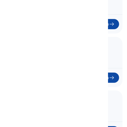
Bắt đầu
8. Lesson 8
Bài 8
08
Bắt đầu
9. Lesson 9
Bài học 9
09