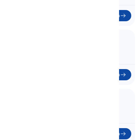
Bắt đầu
41. Lesson 41
Bài học 41
41
Bắt đầu
42. Lesson 42
Bài học 42
42
Bắt đầu