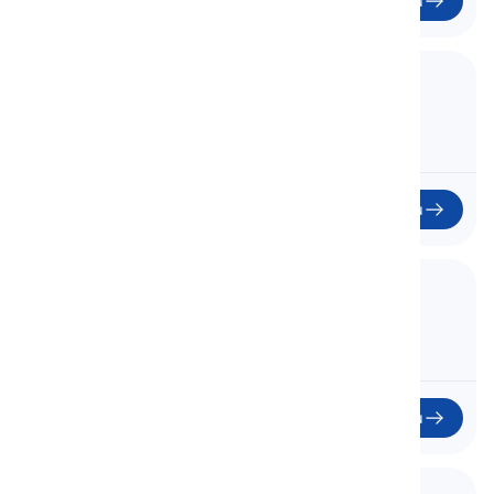
Bắt đầu
36. Lesson 36
Bài học 36
36
Bắt đầu
37. Lesson 37
Bài 37
37
Bắt đầu
38. Lesson 38