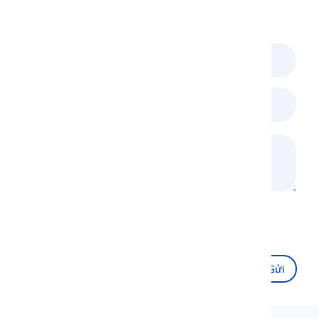
Bình luận
(
0
)
Đang tải Recaptcha...
Gửi