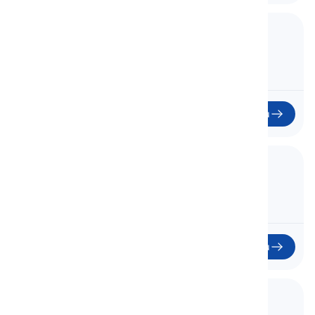
24. Lesson 24
Bài học 24
24
Bắt đầu
25. Lesson 25
Bài học 25
25
Bắt đầu
26. Lesson 26
Bài 26