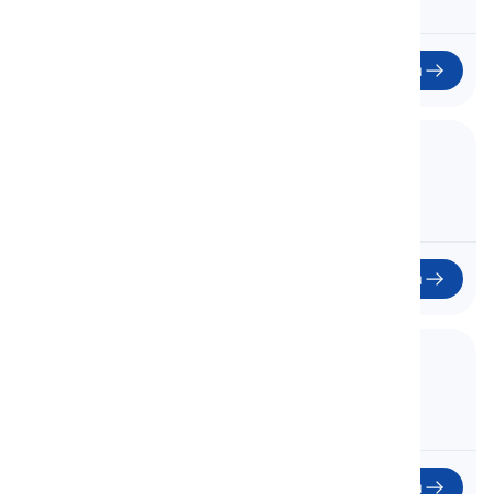
Bắt đầu
15. Lesson 15
Bài học 15
15
Bắt đầu
16. Lesson 16
Bài 16
16
Bắt đầu