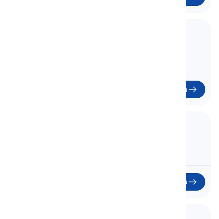
17. Lesson 17
Bài 17
17
Bắt đầu
18. Lesson 18
Bài học 18
18
Bắt đầu
19. Lesson 19