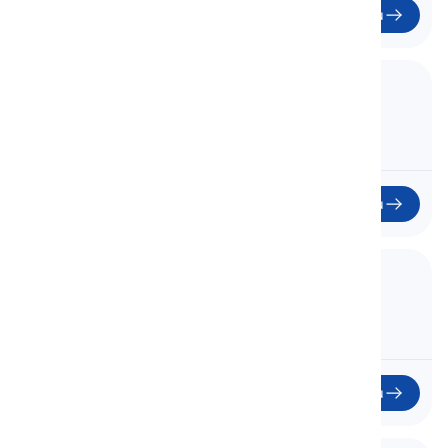
Bắt đầu
10. Lesson 10
Bài học 10
10
Bắt đầu
11. Lesson 11
Bài 11
11
Bắt đầu