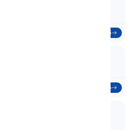
Bài 19
19
Bắt đầu
20. Lesson 20
Bài học 20
20
Bắt đầu
21. Lesson 21
Bài học 21
21