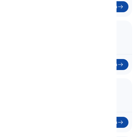
Bắt đầu
29. Lesson 29
Bài học 29
29
Bắt đầu
30. Lesson 30
Bài 30
30
Bắt đầu