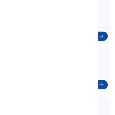
31. Lesson 31
Bài học 31
31
Bắt đầu
32. Lesson 32
Bài học 32
32
Bắt đầu
33. Lesson 33
Bài 33
33