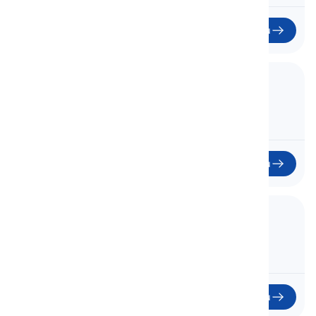
Bắt đầu
22. Lesson 22
Bài học 22
22
Bắt đầu
23. Lesson 23
Bài 23
23
Bắt đầu