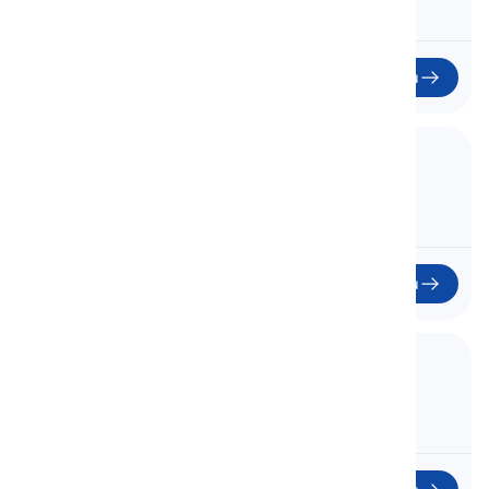
Bắt đầu
34. Lesson 34
Bài học 34
34
Bắt đầu
35. Lesson 35
Bài học 35
35