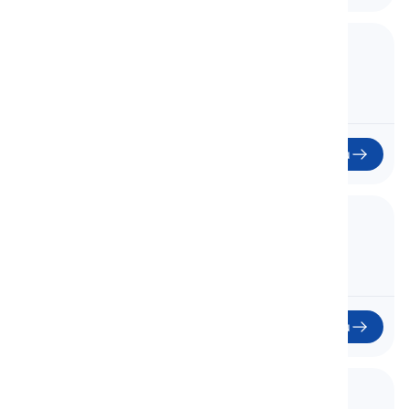
43. Lesson 43
Bài 43
43
Bắt đầu
44. Lesson 44
Bài học 44
44
Bắt đầu
45. Lesson 45
Bài 45