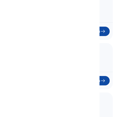
Bài học 38
38
Bắt đầu
39. Lesson 39
Bài học 39
39
Bắt đầu
40. Lesson 40
Bài học 40
40