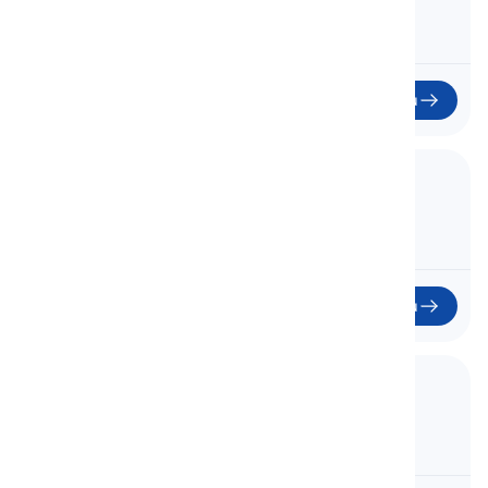
26
Bắt đầu
27. Lesson 27
Bài học 27
27
Bắt đầu
28. Lesson 28
Bài học 28
28