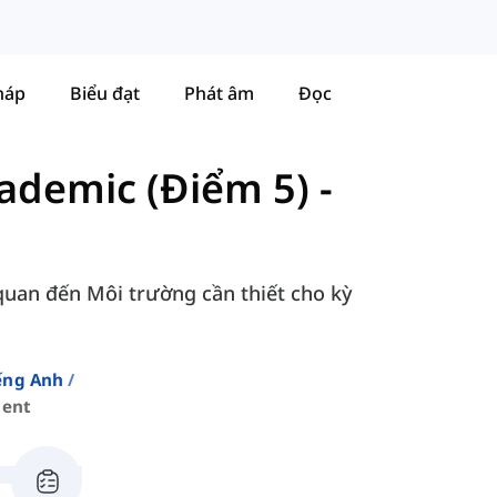
háp
Biểu đạt
Phát âm
Đọc
ademic (Điểm 5)
-
 quan đến Môi trường cần thiết cho kỳ
ếng Anh
ment