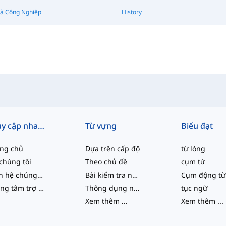
và Công Nghiệp
History
Truy cập nhanh
Từ vựng
Biểu đạt
ang chủ
Dựa trên cấp độ
từ lóng
chúng tôi
Theo chủ đề
cụm từ
Liên hệ chúng tôi
Bài kiểm tra năng lực
Cụm động từ
Trung tâm trợ giúp
Thông dụng nhất
tục ngữ
Xem thêm
...
Xem thêm
...