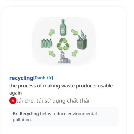
recycling
[
Danh từ
]
the process of making waste products usable
again
tái chế, tái sử dụng chất thải
Ex:
Recycling
helps reduce environmental
pollution.