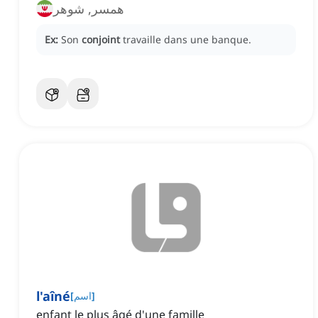
همسر, شوهر
Ex:
Son
conjoint
travaille dans une banque.
l'aîné
]
اسم
[
enfant le plus âgé d'une famille