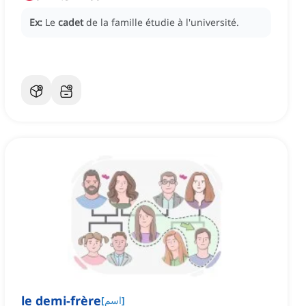
Ex:
Le
cadet
de la famille étudie à l'université.
le demi-frère
]
اسم
[