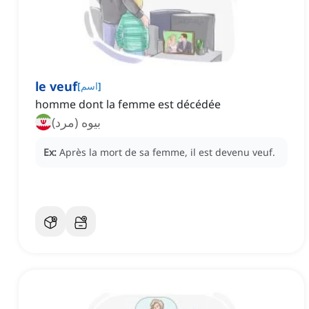
le veuf
]
اسم
[
homme dont la femme est décédée
بیوه (مرد)
Ex:
Après la mort de sa femme, il est devenu veuf.