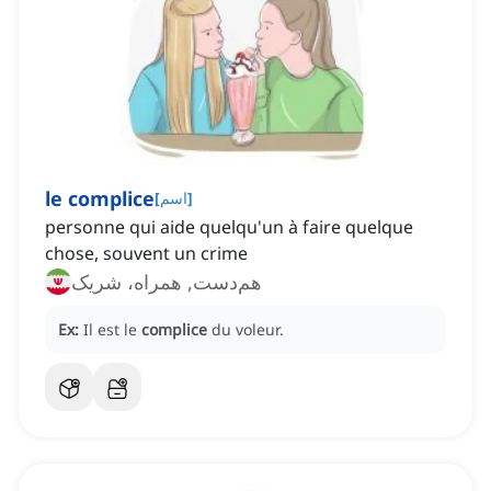
le complice
]
اسم
[
personne qui aide quelqu'un à faire quelque
chose, souvent un crime
هم‌دست, همراه، شریک
Ex:
Il est le
complice
du voleur.