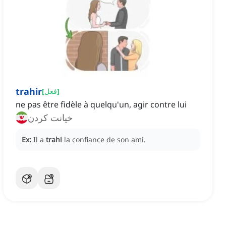
trahir
]
فعل
[
ne pas être fidèle à quelqu'un, agir contre lui
خیانت کردن
Ex:
Il a
trahi
la confiance de son ami.