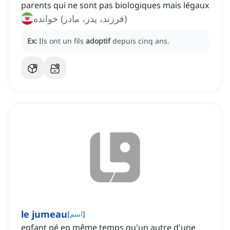
parents qui ne sont pas biologiques mais légaux
(فرزند، پدر، مادر) خوانده
Ex:
Ils ont un fils
adoptif
depuis cinq ans.
le jumeau
]
اسم
[
enfant né en même temps qu'un autre d'une