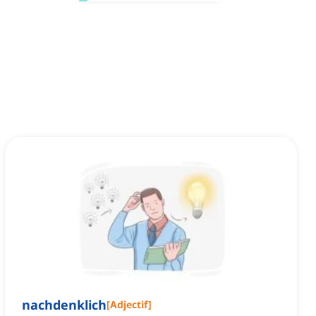
nachdenklich
[
Adjectif
]