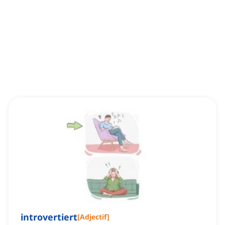
introvertiert
[
Adjectif
]