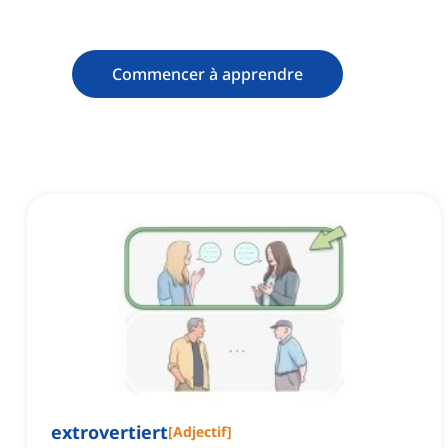
Commencer à apprendre
extrovertiert
[
Adjectif
]