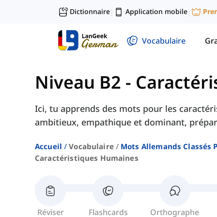
Dictionnaire
Application mobile
Pre
|
|
Vocabulaire
Gr
Niveau B2
-
Caractér
Ici, tu apprends des mots pour les caracté
ambitieux, empathique et dominant, prépar
Accueil
Vocabulaire
Mots Allemands Classés 
Caractéristiques Humaines
Réviser
Flashcards
Orthographe