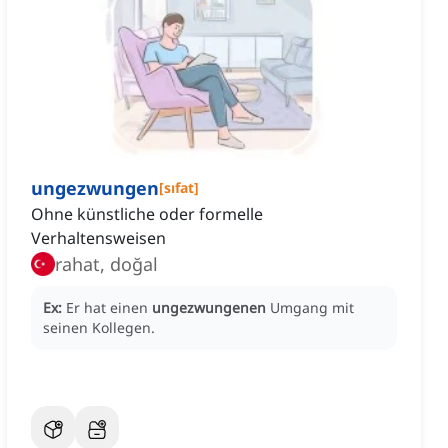
ungezwungen
[
sıfat
]
Ohne künstliche oder formelle
Verhaltensweisen
rahat, doğal
Ex:
Er hat einen
ungezwungenen
Umgang mit
seinen Kollegen.