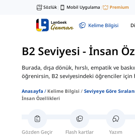
Sözlük
Mobil Uygulama
Premium
|
|
Kelime Bilgisi
Di
B2 Seviyesi
-
İnsan Öze
Burada, dışa dönük, hırslı, empatik ve baskın
öğrenirsin, B2 seviyesindeki öğrenciler için
Anasayfa
Kelime Bilgisi
Seviyeye Göre Sırala
İnsan Özellikleri
Gözden Geçir
Flash kartlar
Yazım