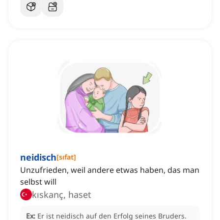
neidisch
[
sıfat
]
Unzufrieden, weil andere etwas haben, das man
selbst will
kıskanç, haset
Ex:
Er ist neidisch auf den Erfolg seines Bruders.