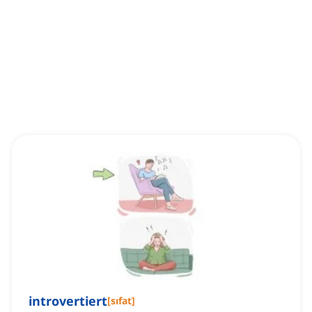
introvertiert
[
sıfat
]