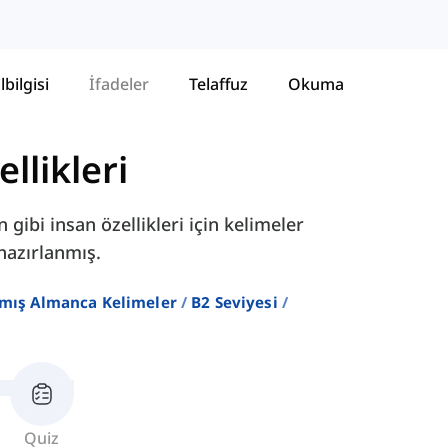
lbilgisi
İfadeler
Telaffuz
Okuma
llikleri
 gibi insan özellikleri için kelimeler
 hazırlanmış.
nmış Almanca Kelimeler
B2 Seviyesi
Quiz