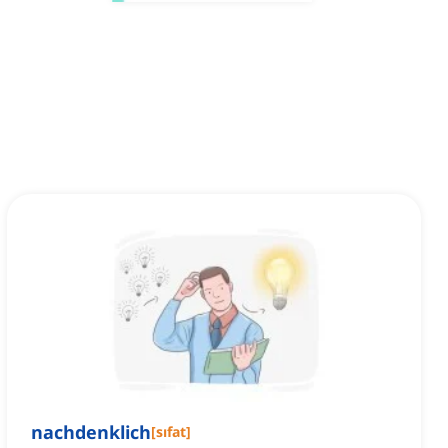
nachdenklich
[
sıfat
]