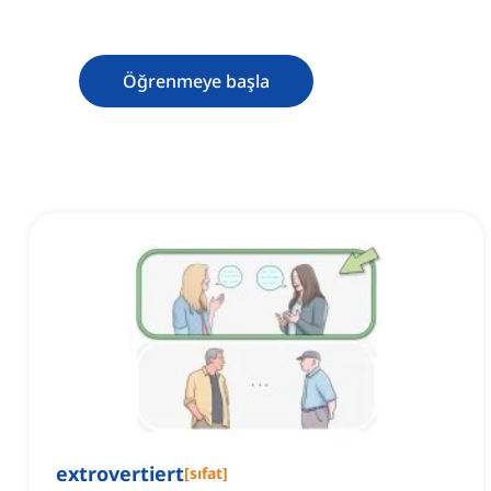
Öğrenmeye başla
extrovertiert
[
sıfat
]