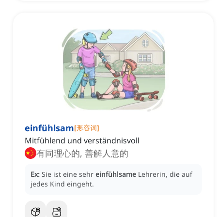
einfühlsam
[
形容词
]
Mitfühlend und verständnisvoll
有同理心的, 善解人意的
Ex:
Sie ist eine sehr
einfühlsame
Lehrerin, die auf
jedes Kind eingeht.