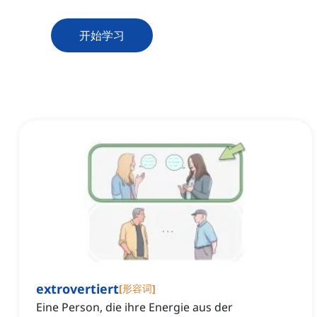
开始学习
extrovertiert
[
形容词
]
Eine Person, die ihre Energie aus der