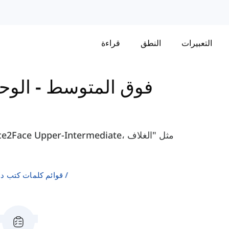
قراءة
النطق
التعبيرات
-
كتاب Face2face - فوق المتوسط
لإنجليزية كلغة ثانية