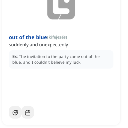
out of the blue
[
kifejezés
]
suddenly and unexpectedly
Ex:
The invitation to the party came out of the
blue, and I couldn't believe my luck.