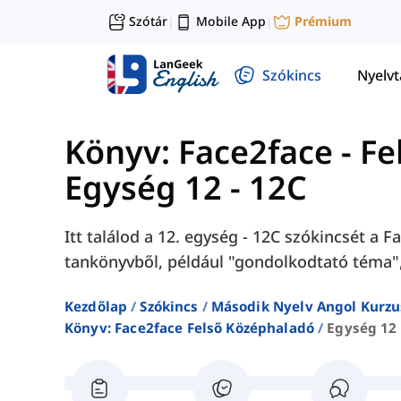
Szótár
Mobile App
Prémium
|
|
Szókincs
Nyelv
Könyv: Face2face - F
Egység 12 - 12C
Itt találod a 12. egység - 12C szókincsét a
tankönyvből, például "gondolkodtató téma", "
Kezdőlap
Szókincs
Második Nyelv Angol Kurzu
Könyv: Face2face Felső Középhaladó
Egység 12