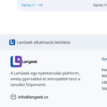
Egység 12 - 12B
Egység 12
LanGeek alkalmazás letöltése
Langeek
Ke
A LanGeek egy nyelvtanulási platform,
Ró
amely gyorsabbá és könnyebbé teszi a
tanulási folyamatot.
Sú
info@langeek.co