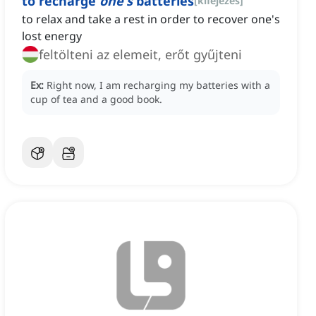
to recharge
one's
batteries
[
kifejezés
]
to relax and take a rest in order to recover one's
lost energy
feltölteni az elemeit, erőt gyűjteni
Ex:
Right now, I am recharging my batteries with a
cup of tea and a good book.