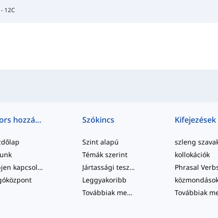
 - 12C
Gyors hozzáférés
Szókincs
Kifejezések
zdőlap
Szint alapú
szleng szava
lunk
Témák szerint
kollokációk
Lépjen kapcsolatba velünk
Jártassági tesztek
Phrasal Verb
góközpont
Leggyakoribb
közmondáso
Továbbiak megtekintése
...