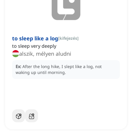
to sleep like a log
[
kifejezés
]
to sleep very deeply
alszik, mélyen aludni
Ex:
After the long hike, I slept like a log, not
waking up until morning.