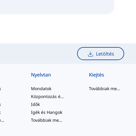
Letöltés
Nyelvtan
Kiejtés
k
Mondatok
Továbbiak megtekintése
Központozás és Helyesírás
s
Idők
k
Igék és Hangok
Továbbiak megtekintése
...
Továbbiak megtekintése
...