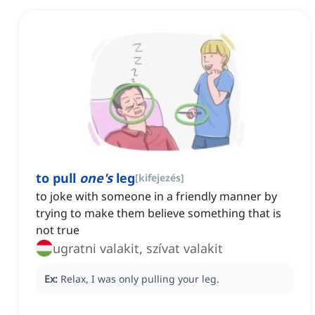
to pull
one's
leg
[
kifejezés
]
to joke with someone in a friendly manner by
trying to make them believe something that is
not true
ugratni valakit, szívat valakit
Ex:
Relax, I was only pulling your leg.