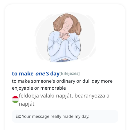
to make
one's
day
[
kifejezés
]
to make someone's ordinary or dull day more
enjoyable or memorable
feldobja valaki napját, bearanyozza a
napját
Ex:
Your message really made my day.