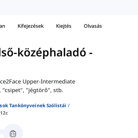
tan
Kifejezések
Kiejtés
Olvasás
első-középhaladó
-
 Face2Face Upper-Intermediate
csipet", "jégtörő", stb.
sok Tankönyveinek Szólistái
 12c