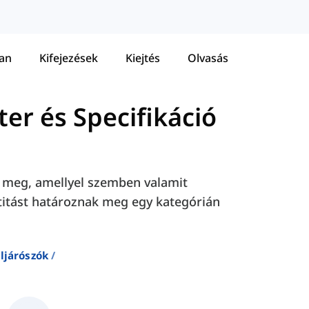
tan
Kifejezések
Kiejtés
Olvasás
er és Specifikáció
k meg, amellyel szemben valamit
titást határoznak meg egy kategórián
öljárószók