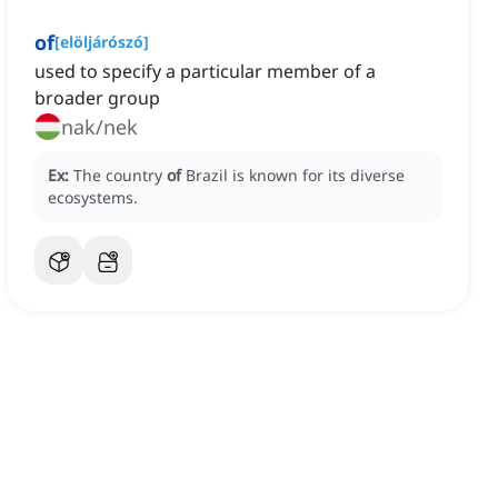
of
[
elöljárószó
]
used to specify a particular member of a
broader group
nak/nek
Ex:
The country
of
Brazil is known for its diverse
ecosystems.