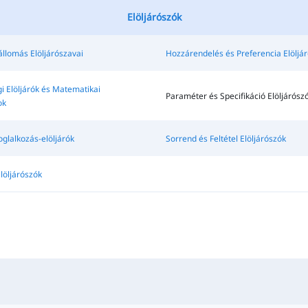
Elöljárószók
állomás Elöljárószavai
Hozzárendelés és Preferencia Elöljá
 Elöljárók és Matematikai
Paraméter és Specifikáció Elöljárószó
ok
oglalkozás-elöljárók
Sorrend és Feltétel Elöljárószók
löljárószók