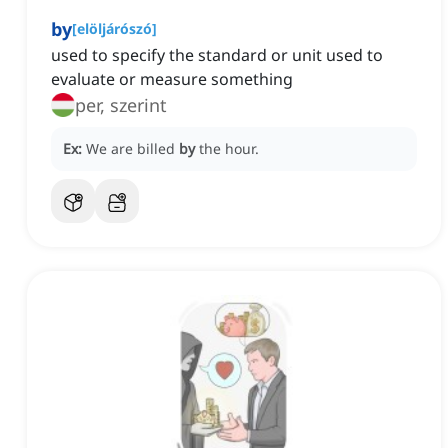
by
[
elöljárószó
]
used to specify the standard or unit used to
evaluate or measure something
per, szerint
Ex:
We are billed
by
the hour.