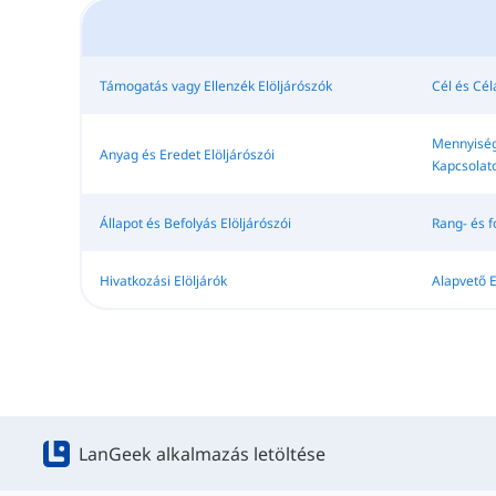
Támogatás vagy Ellenzék Elöljárószók
Cél és Cél
Mennyiségi
Anyag és Eredet Elöljárószói
Kapcsolat
Állapot és Befolyás Elöljárószói
Rang- és f
Hivatkozási Elöljárók
Alapvető E
LanGeek alkalmazás letöltése