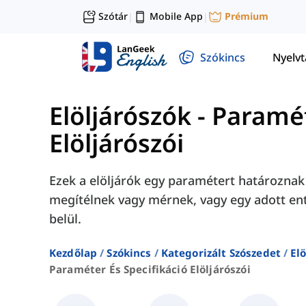
Szótár
Mobile App
Prémium
|
|
Szókincs
Nyelv
Elöljárószók
-
Paramét
Elöljárószói
Ezek a elöljárók egy paramétert határozna
megítélnek vagy mérnek, vagy egy adott en
belül.
Kezdőlap
Szókincs
Kategorizált Szószedet
El
Paraméter És Specifikáció Elöljárószói