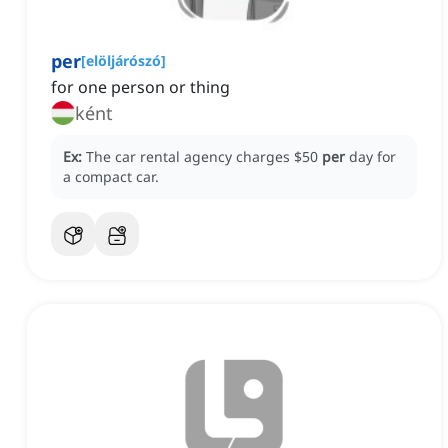
per
[
elöljárószó
]
for one person or thing
ként
Ex:
The car rental agency charges $50
per
day for
a compact car.