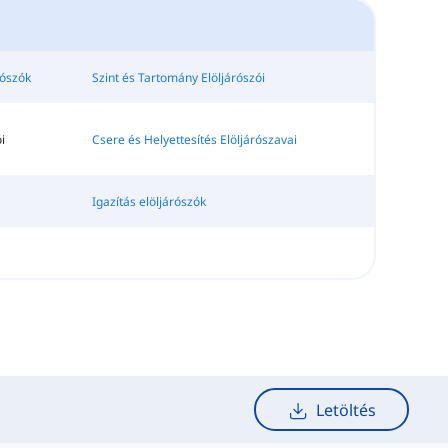
rószók
Szint és Tartomány Elöljárószói
i
Csere és Helyettesítés Elöljárószavai
Igazítás elöljárószók
Letöltés