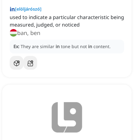
in
[
elöljárószó
]
used to indicate a particular characteristic being
measured, judged, or noticed
ban, ben
Ex:
They are similar
in
tone but not
in
content.