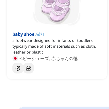
baby shoe
[
名詞
]
a footwear designed for infants or toddlers
typically made of soft materials such as cloth,
leather or plastic
ベビーシューズ, 赤ちゃんの靴