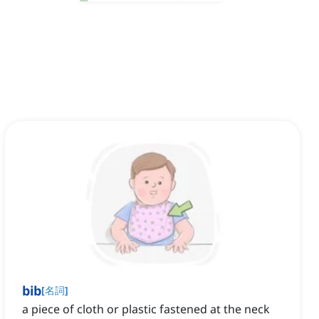
bib
[
名詞
]
a piece of cloth or plastic fastened at the neck