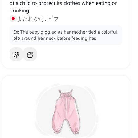
of a child to protect its clothes when eating or
drinking
よだれかけ, ビブ
Ex:
The baby giggled as her mother tied a colorful
bib
around her neck before feeding her.