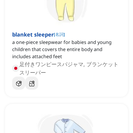
blanket sleeper
[
名詞
]
a one-piece sleepwear for babies and young
children that covers the entire body and
includes attached feet
足付きワンピースパジャマ, ブランケット
スリーパー