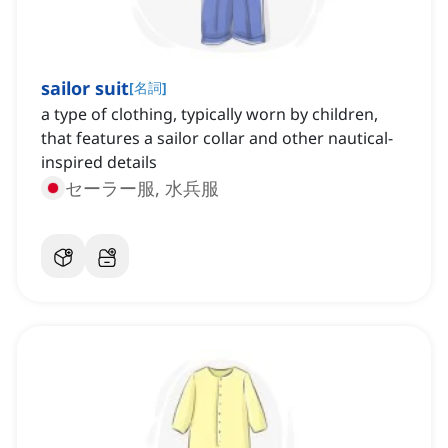
sailor suit
[
名詞
]
a type of clothing, typically worn by children,
that features a sailor collar and other nautical-
inspired details
セーラー服, 水兵服