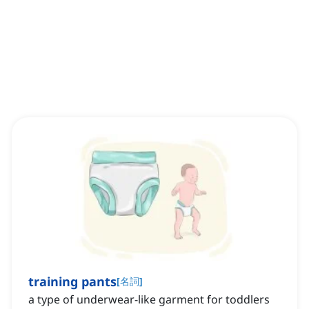
training pants
[
名詞
]
a type of underwear-like garment for toddlers