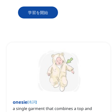
学習を開始
onesie
[
名詞
]
a single garment that combines a top and