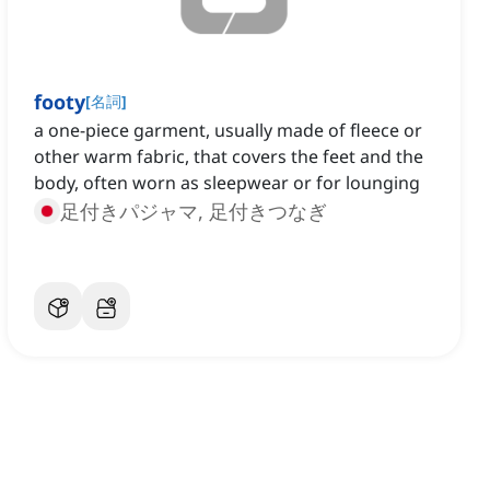
footy
[
名詞
]
a one-piece garment, usually made of fleece or
other warm fabric, that covers the feet and the
body, often worn as sleepwear or for lounging
足付きパジャマ, 足付きつなぎ