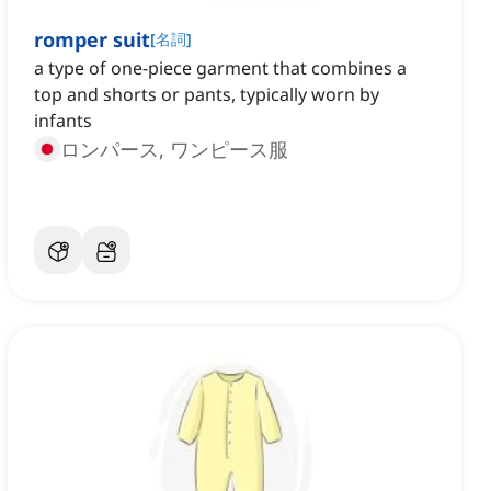
romper suit
[
名詞
]
a type of one-piece garment that combines a
top and shorts or pants, typically worn by
infants
ロンパース, ワンピース服