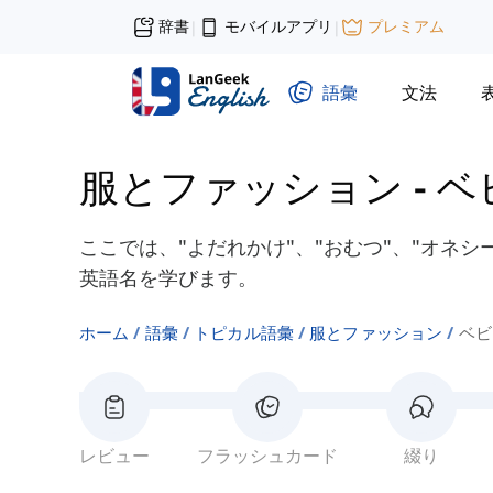
辞書
モバイルアプリ
プレミアム
|
|
語彙
文法
服とファッション
-
ベ
ここでは、"よだれかけ"、"おむつ"、"オネ
英語名を学びます。
ホーム
語彙
トピカル語彙
服とファッション
ベビ
レビュー
フラッシュカード
綴り