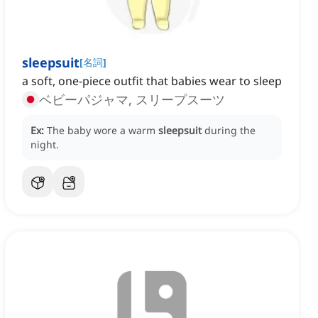
sleepsuit
[
名詞
]
a soft, one-piece outfit that babies wear to sleep
ベビーパジャマ, スリープスーツ
Ex:
The baby wore a warm
sleepsuit
during the
night.