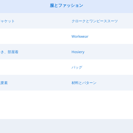
服とファッション
ジャケット
クロークとワンピーススーツ
Workwear
巻き、部屋着
Hosiery
バッグ
成要素
材料とパターン