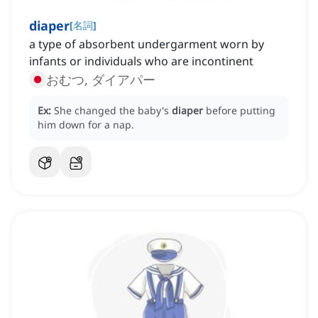
diaper
[
名詞
]
a type of absorbent undergarment worn by
infants or individuals who are incontinent
おむつ, ダイアパー
Ex:
She changed the baby's
diaper
before putting
him down for a nap.