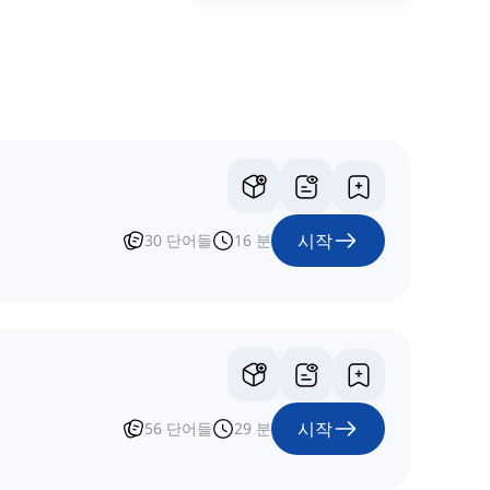
시작
30
단어들
16
분
시작
56
단어들
29
분