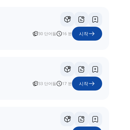
시작
30
단어들
16
분
시작
33
단어들
17
분