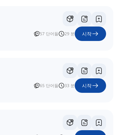
시작
57
단어들
29
분
시작
65
단어들
33
분