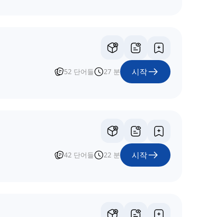
시작
52
단어들
27
분
시작
42
단어들
22
분