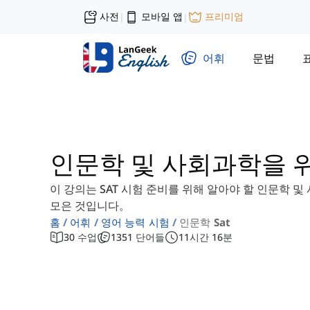
사전
모바일 앱
프리미엄
|
|
어휘
문법
인문학 및 사회과학을 위
이 강의는 SAT 시험 준비를 위해 알아야 할 인문학 및
모은 것입니다。
홈
어휘
영어 능력 시험
인문학 Sat
30
수업
1351
단어들
11
시간
16
분