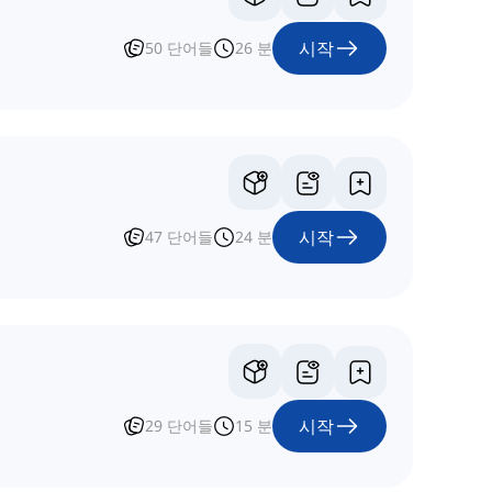
시작
50
단어들
26
분
시작
47
단어들
24
분
시작
29
단어들
15
분