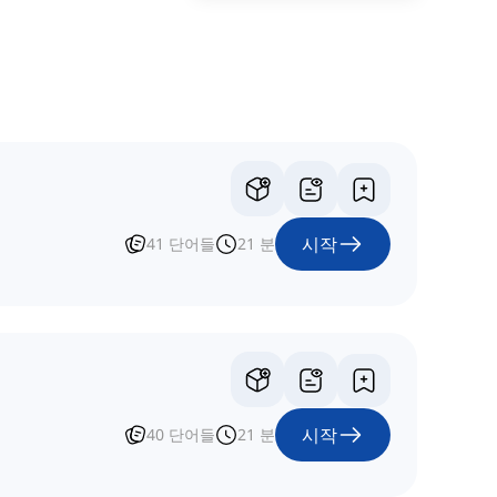
시작
41
단어들
21
분
시작
40
단어들
21
분