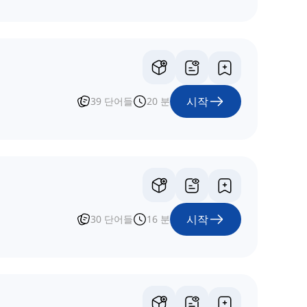
시작
39
단어들
20
분
시작
30
단어들
16
분