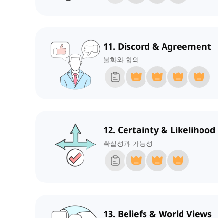
11. Discord & Agreement
불화와 합의
12. Certainty & Likelihood
확실성과 가능성
13. Beliefs & World Views