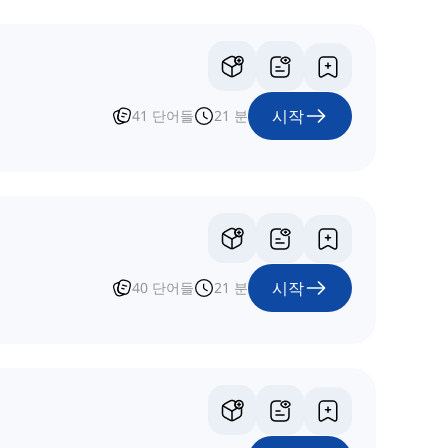
시작
41
단어들
21
분
시작
40
단어들
21
분