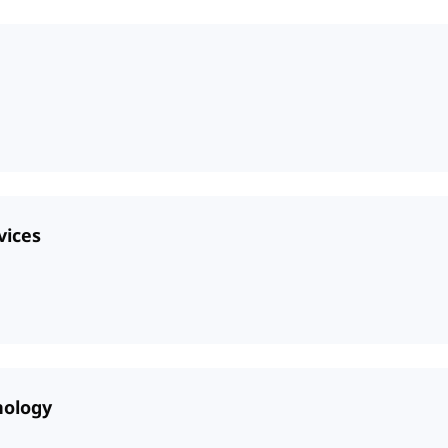
vices
nology