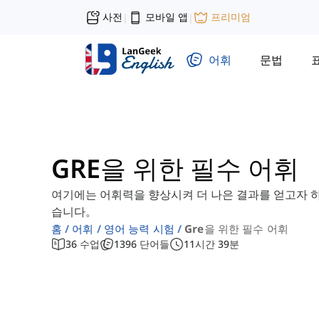
사전
모바일 앱
프리미엄
|
|
어휘
문법
GRE을 위한 필수 어휘
여기에는 어휘력을 향상시켜 더 나은 결과를 얻고자 하는
습니다。
홈
어휘
영어 능력 시험
Gre을 위한 필수 어휘
36
수업
1396
단어들
11
시간
39
분