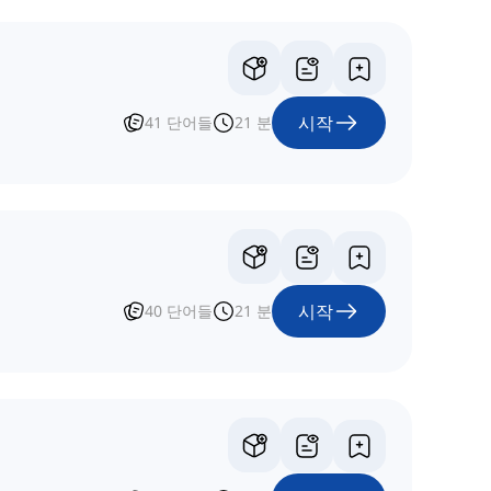
시작
41
단어들
21
분
시작
40
단어들
21
분