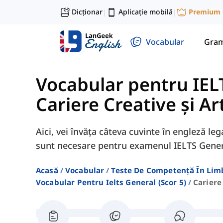
Dicționar
Aplicație mobilă
Premium
|
|
Vocabular
Gram
Vocabular pentru IELT
Cariere Creative și Ar
Aici, vei învăța câteva cuvinte în engleză leg
sunt necesare pentru examenul IELTS Gener
Acasă
Vocabular
Teste De Competență În Lim
Vocabular Pentru Ielts General (scor 5)
Cariere 