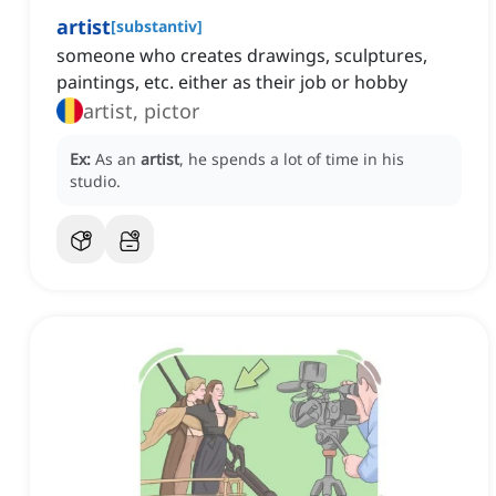
artist
[
substantiv
]
someone who creates drawings, sculptures,
paintings, etc. either as their job or hobby
artist, pictor
Ex:
As an
artist
, he spends a lot of time in his
studio.