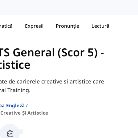
atică
Expresii
Pronunție
Lectură
S General (Scor 5)
-
tistice
ate de carierele creative și artistice care
al Training.
ba Engleză
Creative Și Artistice