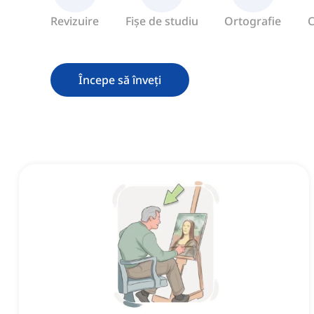
Revizuire
Fișe de studiu
Ortografie
C
Începe să înveți