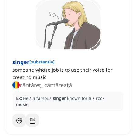
singer
[
substantiv
]
someone whose job is to use their voice for
creating music
cântăreț, cântăreață
Ex:
He's a famous
singer
known for his rock
music.