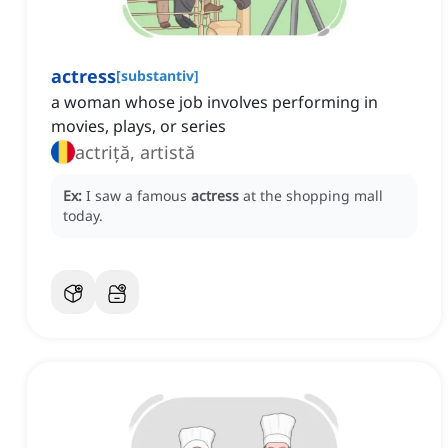
actress
[
substantiv
]
a woman whose job involves performing in
movies, plays, or series
actriță, artistă
Ex:
I saw a famous
actress
at the shopping mall
today.