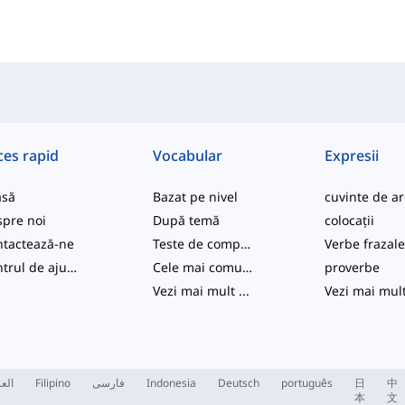
ces rapid
Vocabular
Expresii
asă
Bazat pe nivel
pre noi
După temă
colocații
tactează-ne
Teste de competență
Verbe frazal
Centrul de ajutor
Cele mai comune
proverbe
Vezi mai mult
...
Vezi mai mul
العر
Filipino
فارسی
Indonesia
Deutsch
português
日
中
本
文