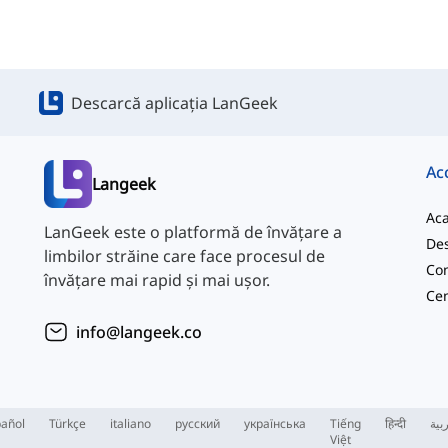
Descarcă aplicația LanGeek
Ac
Langeek
Ac
LanGeek este o platformă de învățare a
Des
limbilor străine care face procesul de
Con
învățare mai rapid și mai ușor.
info@langeek.co
añol
Türkçe
italiano
русский
українська
Tiếng
हिन्दी
بية
Việt