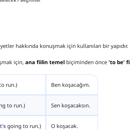
 Gelecek / Beginner
niyetler hakkında konuşmak için kullanılan bir yapıdır.
şmak için,
ana fiilin temel
biçiminden önce
'to be' fi
o run.)
Ben koşacağım.
g to run.)
Sen koşacaksın.
t
's
going to run.)
O koşacak.