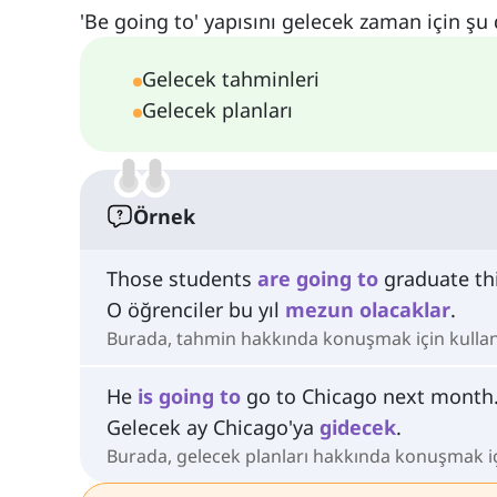
'Be going to' yapısını gelecek zaman için şu 
Gelecek tahminleri
Gelecek planları
Örnek
Those students
are
going
to
graduate thi
O öğrenciler bu yıl
mezun
olacaklar
.
Burada, tahmin hakkında konuşmak için kullanı
He
is
going
to
go to Chicago next month
Gelecek ay Chicago'ya
gidecek
.
Burada, gelecek planları hakkında konuşmak içi