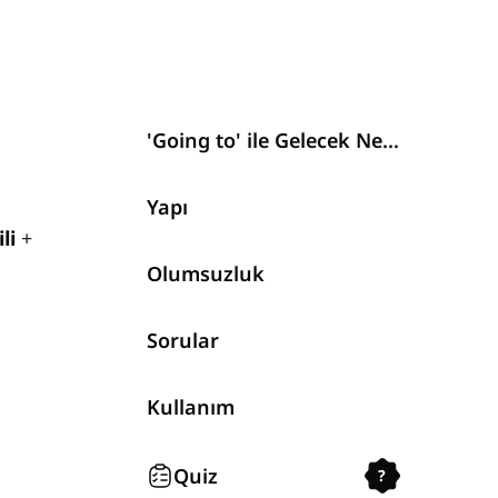
'Going to' ile Gelecek Nedir?
Yapı
ili
+
Olumsuzluk
Sorular
Kullanım
Quiz
?