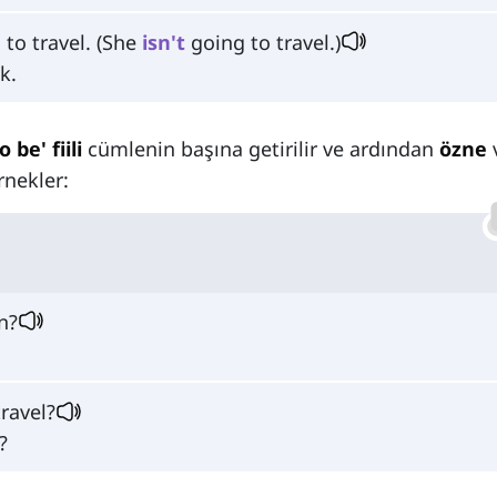
to travel. (She
isn't
going to travel.)
k.
o be' fiili
cümlenin başına getirilir ve ardından
özne
örnekler:
n?
ravel?
?