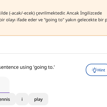
kilde (-acak/-ecek) çevrilmektedir. Ancak İngilizcede
 bir olayı ifade eder ve "going to" yakın gelecekte bir 
sentence using 'going to.'
Hint
ennis
i
play