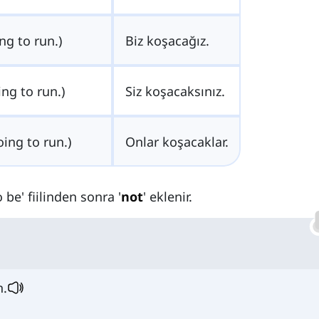
ng to run.)
Biz koşacağız.
ng to run.)
Siz koşacaksınız.
ing to run.)
Onlar koşacaklar.
be' fiilinden sonra '
not
' eklenir.
n.