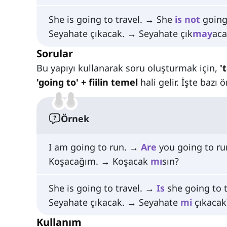
She is going to travel. → She
is
not
going 
Seyahate çıkacak. → Seyahate çık
may
aca
Sorular
Bu yapıyı kullanarak soru oluşturmak için,
't
'going to' + fiilin temel
hali gelir. İşte bazı 
Örnek
I am going to run. →
Are
you going to ru
Koşacağım. → Koşacak
mı
sın?
She is going to travel. →
Is
she going to t
Seyahate çıkacak. → Seyahate
mi
çıkacak
Kullanım