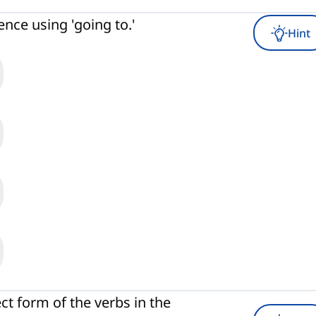
nce using 'going to.'
Hint
ct form of the verbs in the