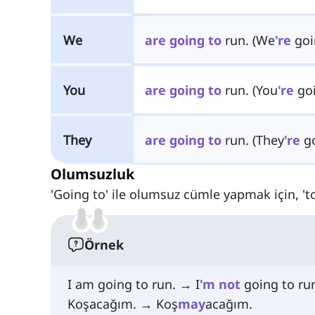
We
are
going
to
run. (We
're
goi
You
are
going
to
run. (You
're
goi
They
are
going
to
run. (They
're
go
Olumsuzluk
'Going to' ile olumsuz cümle yapmak için, 'to 
Örnek
I am going to run. → I
'm
not
going to ru
Koşacağım. → Koş
may
acağım.