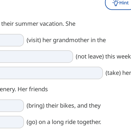
Hint
g their summer vacation. She
(visit) her grandmother in the
(not leave) this week
(take) he
enery. Her friends
(bring) their bikes, and they
(go) on a long ride together.