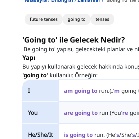
Anasayfa
Dilbilgisi
Zamanlar
'going To' Ile
future tenses
going to
tenses
'Going to' ile Gelecek Nedir?
'Be going to' yapısı, gelecekteki planlar ve 
Yapı
Bu yapıyı kullanarak gelecek hakkında konu
'going to'
kullanılır. Örneğin:
I
am
going
to
run.(I
'm
going t
You
are
going
to
run (You
're
goin
He/She/It
is
going
to
run. (He
's
/She
's
/I