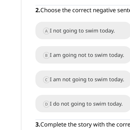
2
.
Choose the correct negative sente
I not going to swim today.
A
I am going not to swim today.
B
I am not going to swim today.
C
I do not going to swim today.
D
3
.
Complete the story with the corre