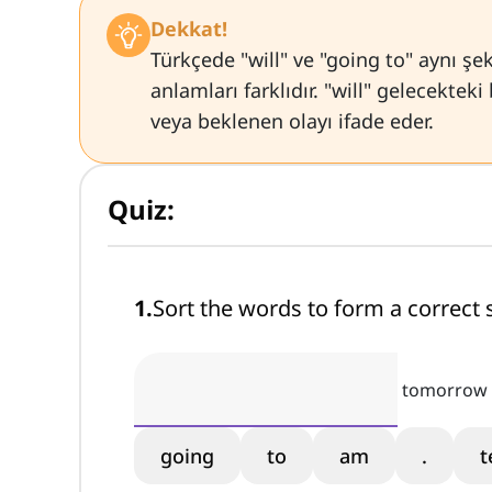
Dekkat!
Türkçede "will" ve "going to" aynı şe
anlamları farklıdır. "will" gelecekteki
veya beklenen olayı ifade eder.
Quiz:
1
.
Sort the words to form a correct 
tomorrow
going
to
am
.
t