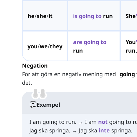
he
/
she
/
it
is
going
to
run
She
are
going
to
You
you
/
we
/
they
run
run.
Negation
För att göra en negativ mening med "
going 
det.
Exempel
I am going to run. → I am
not
going to r
Jag ska springa. → Jag ska
inte
springa.