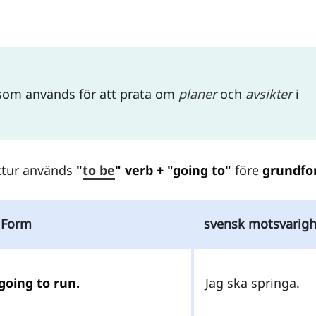
om används för att prata om
planer
och
avsikter
i
ktur används
"
to be
" verb + "going to"
före
grundf
 Form
svensk motsvarigh
going to run.
Jag ska springa.