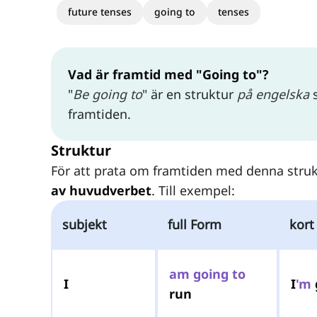
future tenses
going to
tenses
Vad är framtid med "Going to"?
"
Be going to
" är en struktur
på engelska
s
framtiden.
Struktur
För att prata om framtiden med denna stru
av huvudverbet
. Till exempel:
subjekt
full Form
kort
am
going
to
I
I
'm
run