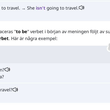
 to travel. → She
isn't
going to travel.
aceras "
to be
" verbet i början av meningen följt av s
rbet
. Här är några exempel:
n?
a?
ravel?