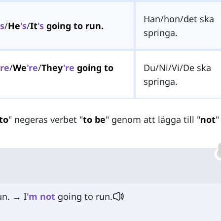
Han/hon/det ska
's
/
He
's
/
It
's
going to run.
springa.
're
/
We
're
/
They
're
going to
Du/Ni/Vi/De ska
springa.
to
" negeras verbet "
to be
" genom att lägga till "
not
"
un. → I
'
m
not
going to run.