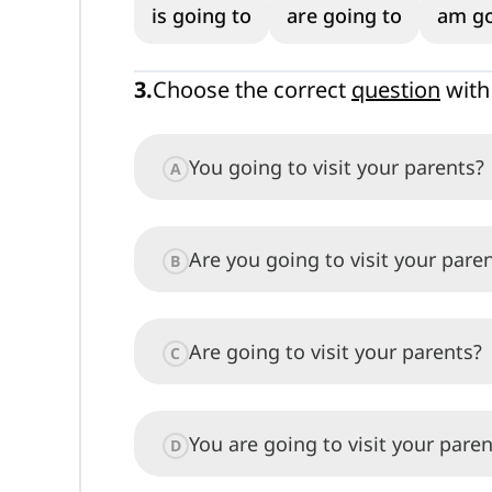
is going to
are going to
am go
3
.
Choose the correct
question
with 
You going to visit your parents?
A
Are you going to visit your pare
B
Are going to visit your parents?
C
You are going to visit your paren
D