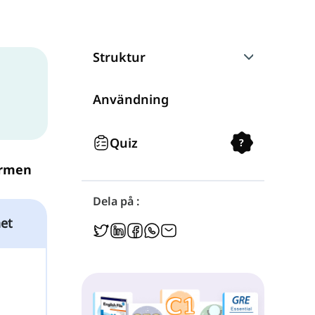
Struktur
Negation
Användning
Frågor
Quiz
?
ormen
Dela på :
et