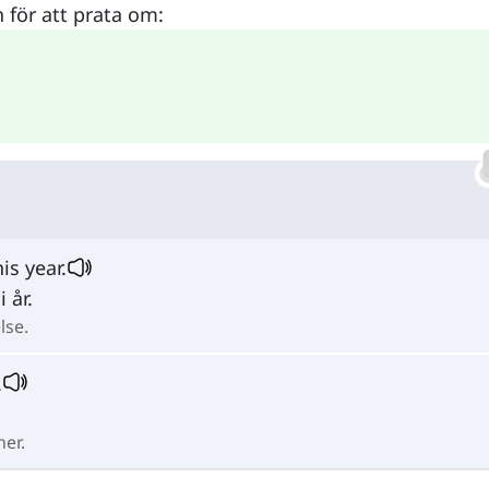
n för att prata om:
is year.
i år.
lse.
.
ner.