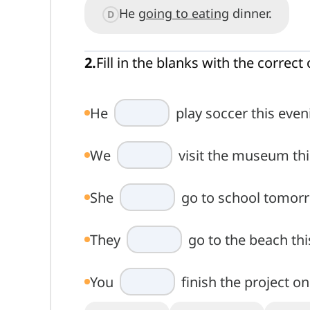
He
going to eating
dinner.
D
2
.
Fill in the blanks with the correct 
He
play soccer this even
We
visit the museum th
She
go to school tomor
They
go to the beach thi
You
finish the project on