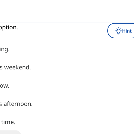
option.
Hint
ing.
is weekend.
row.
s afternoon.
 time.