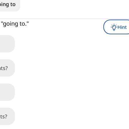
ing to
"going to."
Hint
nts?
ts?