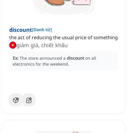
discount
[
Danh từ
]
the act of reducing the usual price of something
giảm giá, chiết khấu
Ex:
The store announced a
discount
on all
electronics for the weekend.