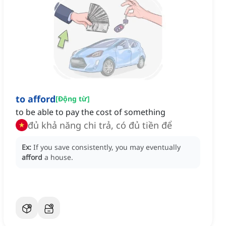
to afford
[
Động từ
]
to be able to pay the cost of something
đủ khả năng chi trả, có đủ tiền để
Ex:
If you save consistently, you may eventually
afford
a house.