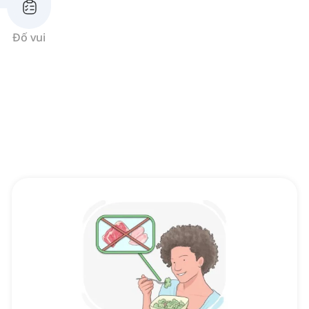
Đố vui