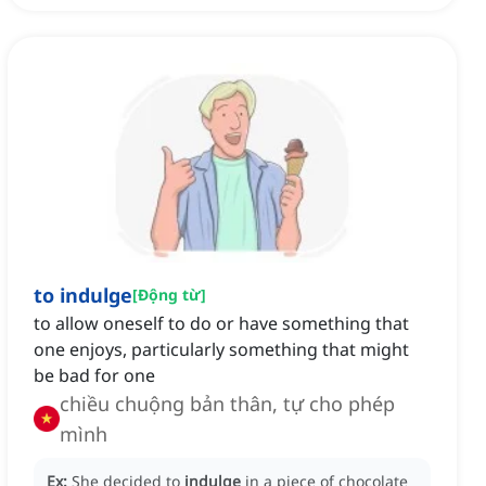
to indulge
[
Động từ
]
to allow oneself to do or have something that
one enjoys, particularly something that might
be bad for one
chiều chuộng bản thân, tự cho phép
mình
Ex:
She decided to
indulge
in a piece of chocolate