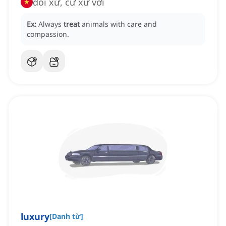
đối xử, cư xử với
Ex:
Always
treat
animals with care and
compassion.
luxury
[
Danh từ
]