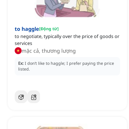
to haggle
[
Động từ
]
to negotiate, typically over the price of goods or
services
mặc cả, thương lượng
Ex:
I don’t like to haggle; I prefer paying the price
listed.