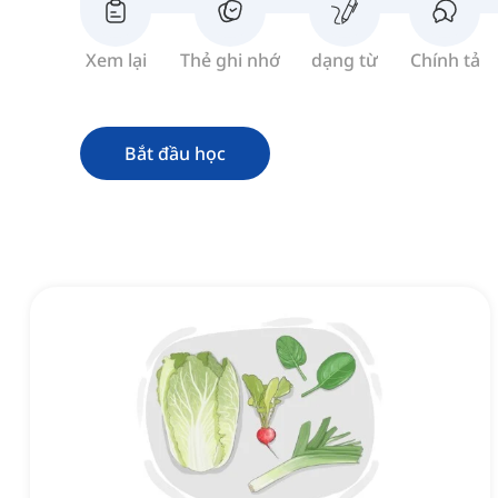
Xem lại
Thẻ ghi nhớ
dạng từ
Chính tả
Bắt đầu học