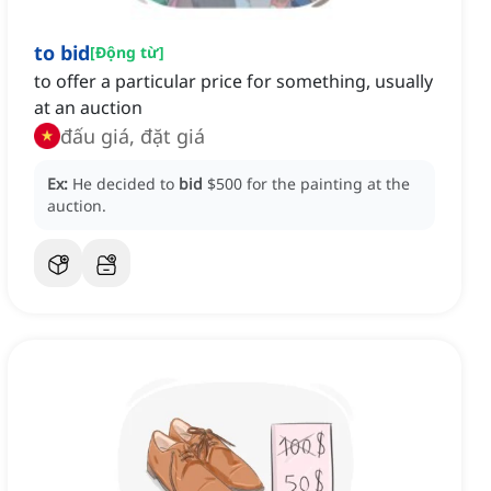
to bid
[
Động từ
]
to offer a particular price for something, usually
at an auction
đấu giá, đặt giá
Ex:
He decided to
bid
$500 for the painting at the
auction.