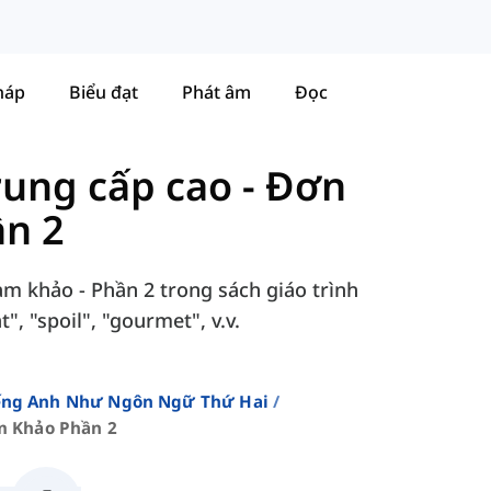
háp
Biểu đạt
Phát âm
Đọc
Trung cấp cao
-
Đơn
ần 2
am khảo - Phần 2 trong sách giáo trình
", "spoil", "gourmet", v.v.
iếng Anh Như Ngôn Ngữ Thứ Hai
m Khảo Phần 2