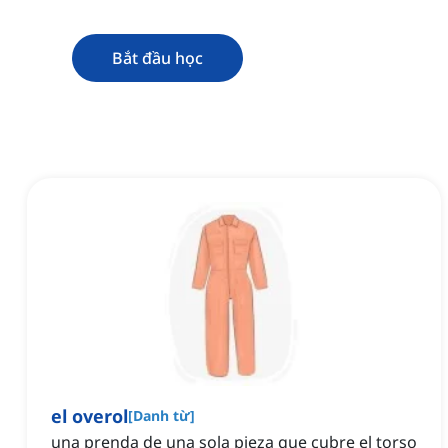
Bắt đầu học
el overol
[
Danh từ
]
una prenda de una sola pieza que cubre el torso