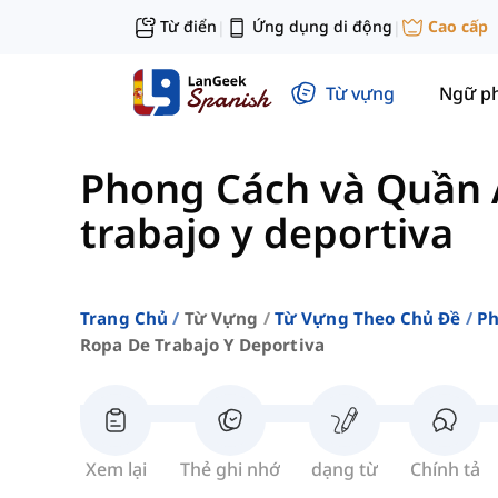
Từ điển
Ứng dụng di động
Cao cấp
|
|
Từ vựng
Ngữ p
Phong Cách và Quần
trabajo y deportiva
Trang Chủ
Từ Vựng
Từ Vựng Theo Chủ Đề
Ph
Ropa De Trabajo Y Deportiva
Xem lại
Thẻ ghi nhớ
dạng từ
Chính tả