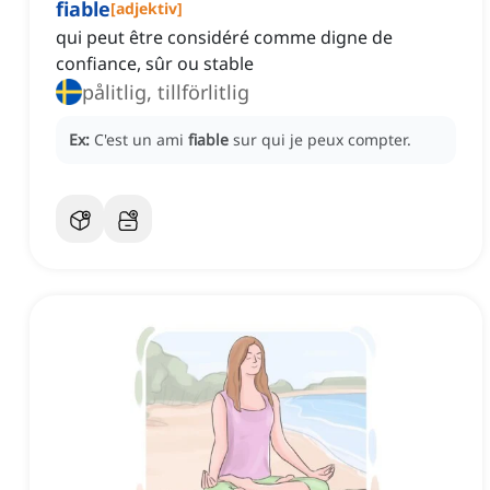
fiable
[
adjektiv
]
qui peut être considéré comme digne de
confiance, sûr ou stable
pålitlig, tillförlitlig
Ex:
C'est un ami
fiable
sur qui je peux compter.