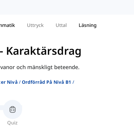
mmatik
Uttryck
Uttal
Läsning
-
Karaktärsdrag
, vanor och mänskligt beteende.
ter Nivå
Ordförråd På Nivå B1
Quiz