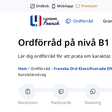
Ordbok
Mobilapp
Premium
|
|
Ordförråd
Gra
Ordförråd på nivå B1
Lär dig ordförråd för att prata om karaktär
Hem
Ordförråd
Franska Ord Klassificerade Ef
Karaktärsdrag
Recension
Flashcards
Stavning