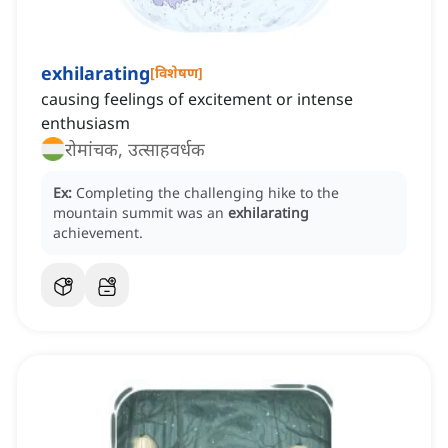
exhilarating
[
विशेषण
]
causing feelings of excitement or intense
enthusiasm
रोमांचक, उत्साहवर्धक
Ex:
Completing the challenging hike to the
mountain summit was an
exhilarating
achievement.