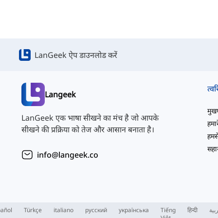
LanGeek ऐप डाउनलोड करें
त्वर
Langeek
मुखपृ
LanGeek एक भाषा सीखने का मंच है जो आपके
हमारे
सीखने की प्रक्रिया को तेज और आसान बनाता है।
हमसे
सहाय
info@langeek.co
añol
Türkçe
italiano
русский
українська
Tiếng
हिन्दी
بية
Việt