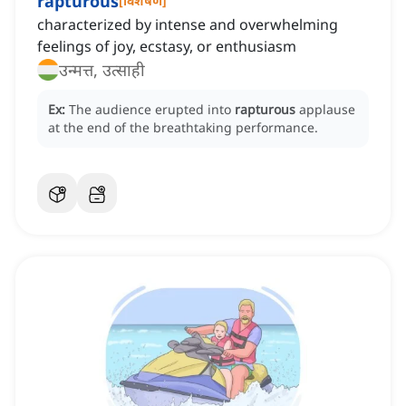
rapturous
[
विशेषण
]
characterized by intense and overwhelming
feelings of joy, ecstasy, or enthusiasm
उन्मत्त, उत्साही
Ex:
The audience erupted into
rapturous
applause
at the end of the breathtaking performance.