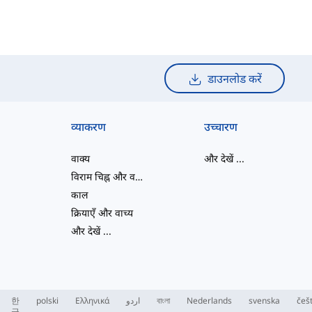
डाउनलोड करें
व्याकरण
उच्चारण
वाक्य
और देखें
...
विराम चिह्न और वर्तनी
काल
क्रियाएँ और वाच्य
और देखें
...
한
polski
Ελληνικά
اردو
বাংলা
Nederlands
svenska
češ
국