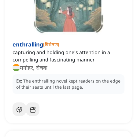
enthralling
[
विशेषण
]
capturing and holding one's attention in a
compelling and fascinating manner
मनोहर, रोचक
Ex:
The enthralling novel kept readers on the edge
of their seats until the last page.