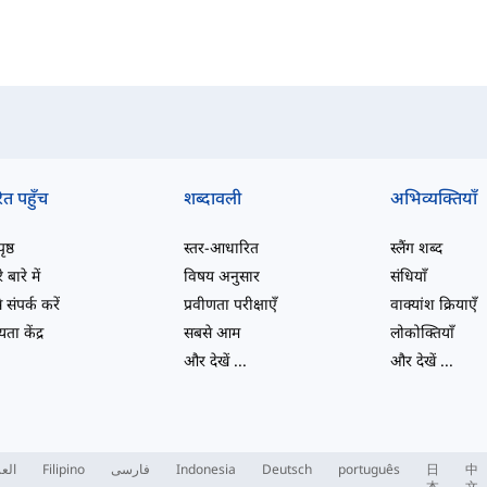
ित पहुँच
शब्दावली
अभिव्यक्तियाँ
ष्ठ
स्तर-आधारित
स्लैंग शब्द
 बारे में
विषय अनुसार
संधियाँ
 संपर्क करें
प्रवीणता परीक्षाएँ
वाक्यांश क्रियाएँ
ता केंद्र
सबसे आम
लोकोक्तियाँ
और देखें
...
और देखें
...
العر
Filipino
فارسی
Indonesia
Deutsch
português
日
中
本
文