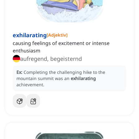
exhilarating
[
Adjektiv
]
causing feelings of excitement or intense
enthusiasm
aufregend, begeisternd
Ex:
Completing the challenging hike to the
mountain summit was an
exhilarating
achievement.