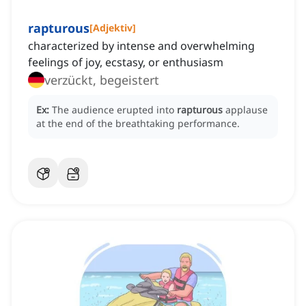
rapturous
[
Adjektiv
]
characterized by intense and overwhelming
feelings of joy, ecstasy, or enthusiasm
verzückt, begeistert
Ex:
The audience erupted into
rapturous
applause
at the end of the breathtaking performance.