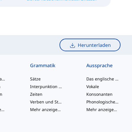
Herunterladen
Grammatik
Aussprache
Umgangssprache-Wörter
Sätze
Das englische Alphabet
n
Interpunktion und Rechtschreibung
Vokale
en
Zeiten
Konsonanten
Verben und Stimmen
Phonologische Konzepte
Mehr anzeigen
...
Mehr anzeigen
...
Mehr anzeigen
...