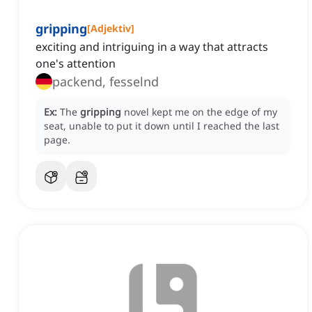
gripping
[
Adjektiv
]
exciting and intriguing in a way that attracts
one's attention
packend, fesselnd
Ex:
The
gripping
novel kept me on the edge of my
seat, unable to put it down until I reached the last
page.