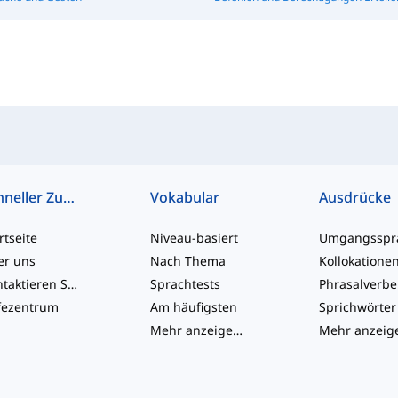
Schneller Zugriff
Vokabular
Ausdrücke
rtseite
Niveau-basiert
er uns
Nach Thema
Kollokatione
Kontaktieren Sie uns
Sprachtests
Phrasalverb
fezentrum
Am häufigsten
Sprichwörter
Mehr anzeigen
...